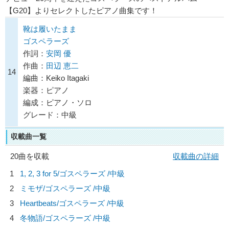
【G20】よりセレクトしたピアノ曲集です！
靴は履いたまま
ゴスペラーズ
作詞：
安岡 優
作曲：
田辺 恵二
14
編曲：Keiko Itagaki
楽器：ピアノ
編成：ピアノ・ソロ
グレード：中級
収載曲一覧
20曲を収載
収載曲の詳細
1
1, 2, 3 for 5/
ゴスペラーズ
/中級
2
ミモザ/
ゴスペラーズ
/中級
3
Heartbeats/
ゴスペラーズ
/中級
4
冬物語/
ゴスペラーズ
/中級