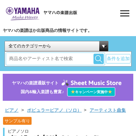
ヤマハの楽譜ほか出版商品の情報サイトです。
条件を追加
ヤマハの楽譜通販サイト
国内&輸入楽譜も豊富♪
★
★
キャンペーン実施中
ピアノ
>
ポピュラーピアノ（ソロ）
>
アーティスト曲集
サンプル有り
ピアノソロ