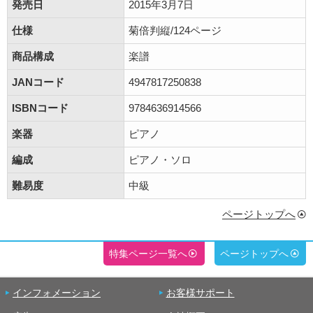
発売日
2015年3月7日
仕様
菊倍判縦/124ページ
商品構成
楽譜
JANコード
4947817250838
ISBNコード
9784636914566
楽器
ピアノ
編成
ピアノ・ソロ
難易度
中級
ページトップへ
特集ページ一覧へ
ページトップへ
インフォメーション
お客様サポート