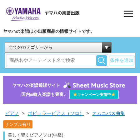
ヤマハの楽譜ほか出版商品の情報サイトです。
条件を追加
ヤマハの楽譜通販サイト
国内&輸入楽譜も豊富♪
★
★
キャンペーン実施中
ピアノ
>
ポピュラーピアノ（ソロ）
>
オムニバス曲集
サンプル有り
美しく響くピアノソロ(中級)