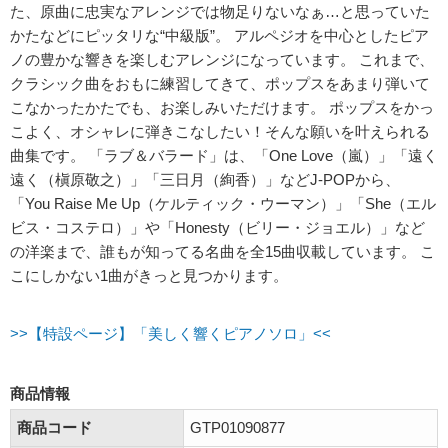
た、原曲に忠実なアレンジでは物足りないなぁ…と思っていた
かたなどにピッタリな“中級版”。 アルペジオを中心としたピア
ノの豊かな響きを楽しむアレンジになっています。 これまで、
クラシック曲をおもに練習してきて、ポップスをあまり弾いて
こなかったかたでも、お楽しみいただけます。 ポップスをかっ
こよく、オシャレに弾きこなしたい！そんな願いを叶えられる
曲集です。 「ラブ＆バラード」は、「One Love（嵐）」「遠く
遠く（槇原敬之）」「三日月（絢香）」などJ-POPから、
「You Raise Me Up（ケルティック・ウーマン）」「She（エル
ビス・コステロ）」や「Honesty（ビリー・ジョエル）」など
の洋楽まで、誰もが知ってる名曲を全15曲収載しています。 こ
こにしかない1曲がきっと見つかります。
>>【特設ページ】「美しく響くピアノソロ」<<
商品情報
商品コード
GTP01090877