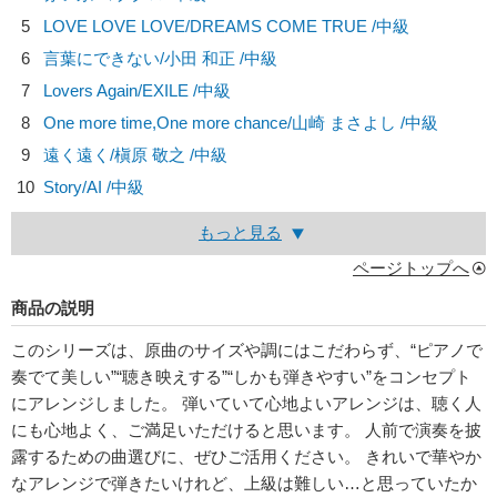
5
LOVE LOVE LOVE/
DREAMS COME TRUE
/中級
6
言葉にできない/
小田 和正
/中級
7
Lovers Again/
EXILE
/中級
8
One more time,One more chance/
山崎 まさよし
/中級
9
遠く遠く/
槇原 敬之
/中級
10
Story/
AI
/中級
もっと見る
ページトップへ
商品の説明
このシリーズは、原曲のサイズや調にはこだわらず、“ピアノで
奏でて美しい”“聴き映えする”“しかも弾きやすい”をコンセプト
にアレンジしました。 弾いていて心地よいアレンジは、聴く人
にも心地よく、ご満足いただけると思います。 人前で演奏を披
露するための曲選びに、ぜひご活用ください。 きれいで華やか
なアレンジで弾きたいけれど、上級は難しい…と思っていたか