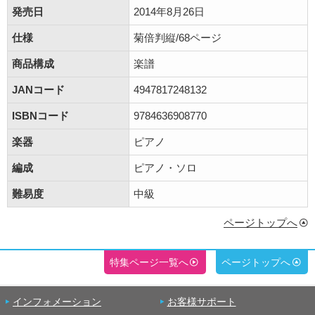
発売日
2014年8月26日
仕様
菊倍判縦/68ページ
商品構成
楽譜
JANコード
4947817248132
ISBNコード
9784636908770
楽器
ピアノ
編成
ピアノ・ソロ
難易度
中級
ページトップへ
特集ページ一覧へ
ページトップへ
インフォメーション
お客様サポート