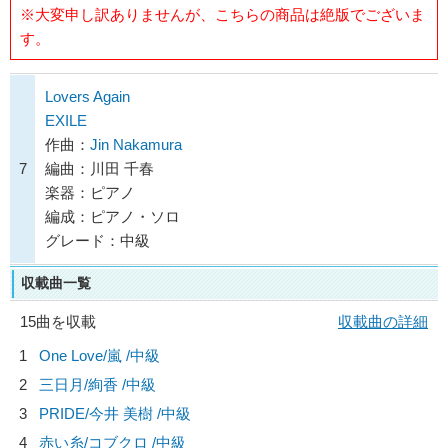
※大変申し訳ありませんが、こちらの商品は絶版でございま
す。
Lovers Again
EXILE
作曲：
Jin Nakamura
7
編曲：川田 千春
楽器：ピアノ
編成：ピアノ・ソロ
グレード：中級
収載曲一覧
15曲を収載
収載曲の詳細
1
One Love/
嵐
/中級
2
三日月/
絢香
/中級
3
PRIDE/
今井 美樹
/中級
4
赤い糸/
コブクロ
/中級