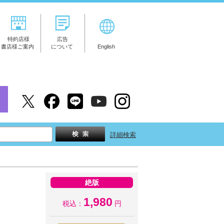
特約店様
広告
書店様ご案内
について
English
詳細検索
絶版
1,980
税込：
円