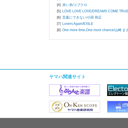
[4]
赤い糸/
コブクロ
[5]
LOVE LOVE LOVE/
DREAMS COME TRU
[6]
言葉にできない/
小田 和正
[7]
Lovers Again/
EXILE
[8]
One more time,One more chance/
山崎 ま
ヤマハ関連サイト