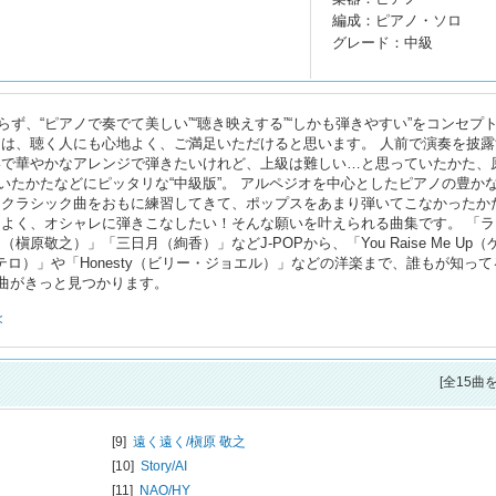
編成：ピアノ・ソロ
グレード：中級
ず、“ピアノで奏でて美しい”“聴き映えする”“しかも弾きやすい”をコンセプ
ジは、聴く人にも心地よく、ご満足いただけると思います。 人前で演奏を披露
いで華やかなアレンジで弾きたいけれど、上級は難しい…と思っていたかた、
いたかたなどにピッタリな“中級版”。 アルペジオを中心としたピアノの豊か
、クラシック曲をおもに練習してきて、ポップスをあまり弾いてこなかったか
こよく、オシャレに弾きこなしたい！そんな願いを叶えられる曲集です。 「ラ
（槇原敬之）」「三日月（絢香）」などJ-POPから、「You Raise Me Up（
テロ）」や「Honesty（ビリー・ジョエル）」などの洋楽まで、誰もが知って
1曲がきっと見つかります。
<
[全15曲
[9]
遠く遠く/
槇原 敬之
[10]
Story/
AI
[11]
NAO/
HY