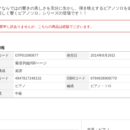
ノならではの響きの美しさを充分に生かし、弾き映えするピアノソロを
美しく響くピアノソロ」シリーズの登場です！！
変申し訳ありませんが、こちらの商品は絶版でございます。
情報
コード
GTP01090877
発売日
2014年8月26日
菊倍判縦/68ページ
構成
楽譜
コード
4947817248132
ISBNコード
9784636908770
ピアノ
編成
ピアノ・ソロ
度
中級
楽器：ピアノ