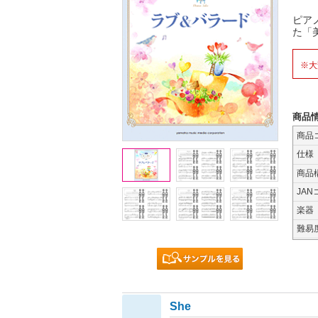
ピア
た「
※大
商品
商品
仕様
商品
JAN
楽器
難易
She