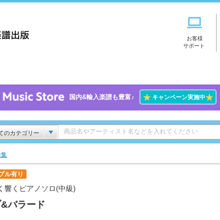
お客様
サポート
★
★
国内&輸入楽譜も豊富♪
キャンペーン実施中
てのカテゴリー
曲集
プル有り
く響くピアノソロ(中級)
ブ&バラード