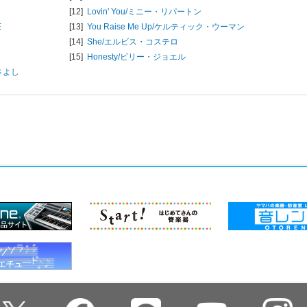
[12]
Lovin' You/
ミニー・リパートン
E
[13]
You Raise Me Up/
ケルティック・ウーマン
[14]
She/
エルビス・コステロ
[15]
Honesty/
ビリー・ジョエル
さよし