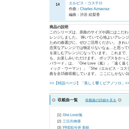
エルビス・コステロ
14
作曲：
Charles Aznavour
編曲：渋谷 絵梨香
商品の説明
このシリーズは、原曲のサイズや調にはこだわら
レンジしました。 弾いていて心地よいアレン
ための曲選びに、ぜひご活用ください。 きれ
忠実なアレンジでは物足りないなぁ…と思って
を楽しむアレンジになっています。 これまで
も、お楽しみいただけます。 ポップスをかっ
バラード」は、「One Love（嵐）」「遠く遠く
ィック・ウーマン）」「She（エルビス・コス
曲を全15曲収載しています。 ここにしかない
>>【特設ページ】「美しく響くピアノソロ」<
収載曲一覧
収載曲の詳細を見る
[1]
One Love/
嵐
[2]
三日月/
絢香
[3]
PRIDE/
今井 美樹