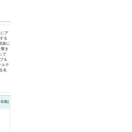
トにア
する
原曲に
な響き
たで
ブ＆
ケルテ
る名
を収載]