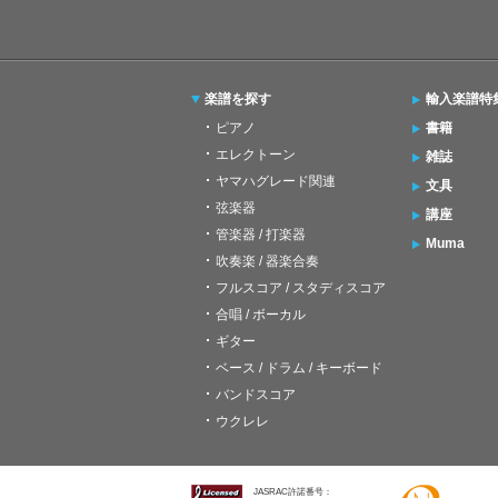
楽譜を探す
輸入楽譜特
ピアノ
書籍
エレクトーン
雑誌
ヤマハグレード関連
文具
弦楽器
講座
管楽器 / 打楽器
Muma
吹奏楽 / 器楽合奏
フルスコア / スタディスコア
合唱 / ボーカル
ギター
ベース / ドラム / キーボード
バンドスコア
ウクレレ
JASRAC許諾番号：