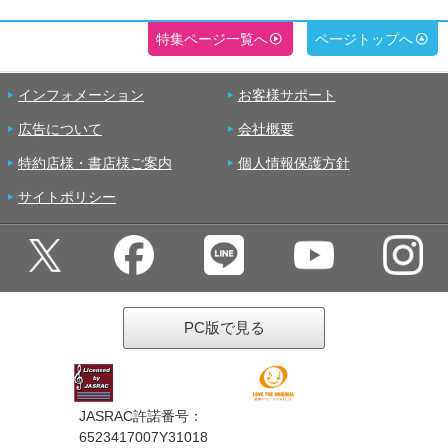
特集ページ一覧へ
ページトップへ
インフォメーション
お客様サポート
広告について
会社概要
特約店様・書店様ご案内
個人情報保護方針
サイトポリシー
PC版で見る
JASRAC許諾番号：
6523417007Y31018