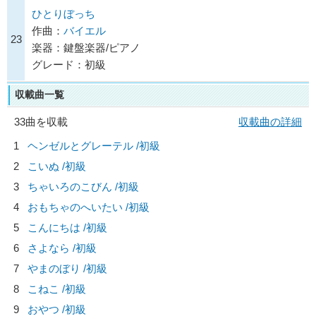
ひとりぼっち
作曲：
バイエル
23
楽器：鍵盤楽器/ピアノ
グレード：初級
収載曲一覧
33曲を収載
収載曲の詳細
1
ヘンゼルとグレーテル /初級
2
こいぬ /初級
3
ちゃいろのこびん /初級
4
おもちゃのへいたい /初級
5
こんにちは /初級
6
さよなら /初級
7
やまのぼり /初級
8
こねこ /初級
9
おやつ /初級