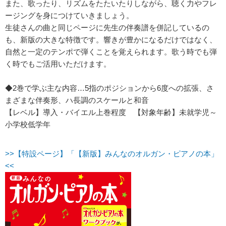
また、歌ったり、リズムをたたいたりしながら、聴く力やフレ
ージングを身につけていきましょう。
生徒さんの曲と同じページに先生の伴奏譜を併記しているの
も、新版の大きな特徴です。響きが豊かになるだけではなく、
自然と一定のテンポで弾くことを覚えられます。歌う時でも弾
く時でもご活用いただけます。
◆2巻で学ぶ主な内容…5指のポジションから6度への拡張、さ
まざまな伴奏形、ハ長調のスケールと和音
【レベル】導入・バイエル上巻程度 【対象年齢】未就学児～
小学校低学年
>>【特設ページ】「【新版】みんなのオルガン・ピアノの本」
<<