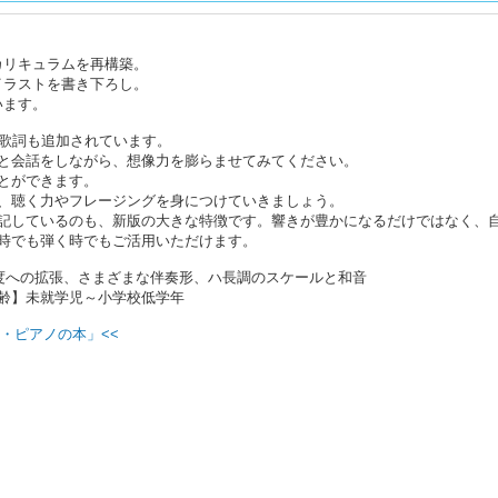
、カリキュラムを再構築。
たイラストを書き下ろし。
います。
、歌詞も追加されています。
と会話をしながら、想像力を膨らませてみてください。
とができます。
、聴く力やフレージングを身につけていきましょう。
記しているのも、新版の大きな特徴です。響きが豊かになるだけではなく、
時でも弾く時でもご活用いただけます。
6度への拡張、さまざまな伴奏形、ハ長調のスケールと和音
齢】未就学児～小学校低学年
・ピアノの本」<<