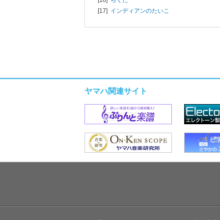
[16]
らくだ
[17]
インディアンのたいこ
ヤマハ関連サイト