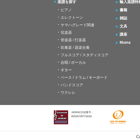
楽譜を探す
輸入楽譜特
ピアノ
書籍
エレクトーン
雑誌
ヤマハグレード関連
文具
弦楽器
講座
管楽器 / 打楽器
Muma
吹奏楽 / 器楽合奏
フルスコア / スタディスコア
合唱 / ボーカル
ギター
ベース / ドラム / キーボード
バンドスコア
ウクレレ
JASRAC許諾番号：
6523417007Y31018
C