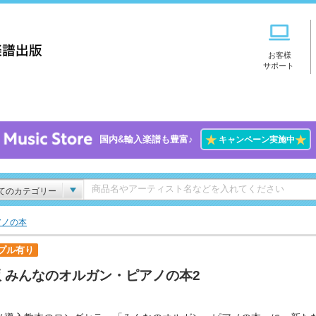
お客様
サポート
★
★
国内&輸入楽譜も豊富♪
キャンペーン実施中
てのカテゴリー
アノの本
プル有り
 みんなのオルガン・ピアノの本2