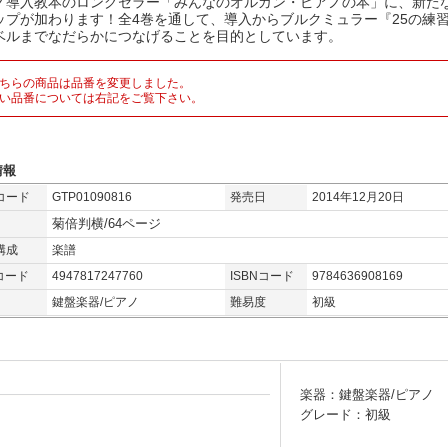
ノ導入教本のロングセラー「みんなのオルガン・ピアノの本」に、新た
ップが加わります！全4巻を通して、導入からブルクミュラー『25の練
ベルまでなだらかにつなげることを目的としています。
ちらの商品は品番を変更しました。
い品番については右記をご覧下さい。
情報
コード
GTP01090816
発売日
2014年12月20日
菊倍判横/64ページ
構成
楽譜
コード
4947817247760
ISBNコード
9784636908169
鍵盤楽器/ピアノ
難易度
初級
楽器：鍵盤楽器/ピアノ
グレード：初級