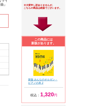
なライ
習曲』
※大変申し訳ありませんが、
こちらの商品は絶版でございます。
この商品には
新版があります。
新版 みんなのオルガン・
ピアノの本 2
1,320
税込：
円