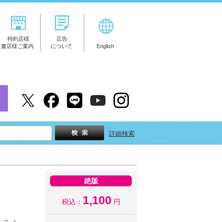
特約店様
広告
書店様ご案内
について
English
詳細検索
絶版
1,100
税込：
円