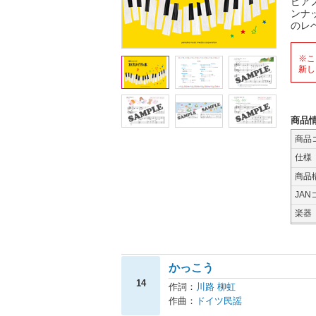
ピア
ンナ
のレ
※こ
新し
商品
商品
仕様
商品
JAN
楽器
かっこう
14
作詞：
川路 柳虹
作曲：
ドイツ民謡