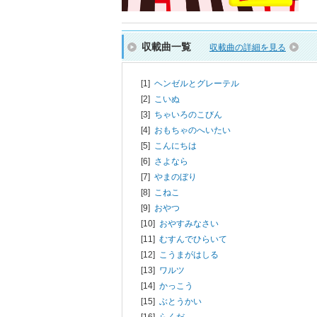
収載曲一覧
収載曲の詳細を見る
[1]
ヘンゼルとグレーテル
[2]
こいぬ
[3]
ちゃいろのこびん
[4]
おもちゃのへいたい
[5]
こんにちは
[6]
さよなら
[7]
やまのぼり
[8]
こねこ
[9]
おやつ
[10]
おやすみなさい
[11]
むすんでひらいて
[12]
こうまがはしる
[13]
ワルツ
[14]
かっこう
[15]
ぶとうかい