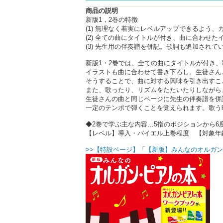
商品の説明
新版1，2巻の特徴
(1) 無理なく着実にレベルアップできるよう
(2) 全ての曲にタイトルが付き、曲に合わせ
(3) 先生用の伴奏譜を併記。歌詞も追加されて
新版1・2巻では、全ての曲にタイトルが付き
イラストも曲に合わせて書き下ろし。生徒さん
そうすることで、曲に対する興味を引き出すこ
また、歌ったり、リズムをたたいたりしながら
生徒さんの曲と同じページに先生の伴奏譜を併
一定のテンポで弾くことを覚えられます。歌う
◆2巻で学ぶ主な内容…5指のポジションから
【レベル】導入・バイエル上巻程度 【対象年
>>【特設ページ】「【新版】みんなのオルガン