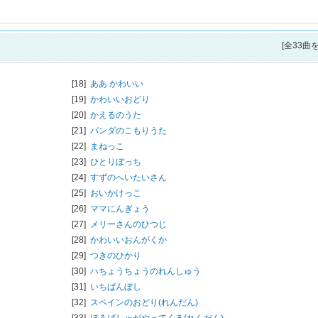
[全33曲
[18]
ああ かわいい
[19]
かわいいおどり
[20]
かえるのうた
[21]
パンダのこもりうた
[22]
まねっこ
[23]
ひとりぼっち
[24]
すずのへいたいさん
[25]
おいかけっこ
[26]
ママにんぎょう
[27]
メリーさんのひつじ
[28]
かわいいおんがくか
[29]
つきのひかり
[30]
ハちょうちょうのれんしゅう
[31]
いちばんぼし
[32]
スペインのおどり(れんだん)