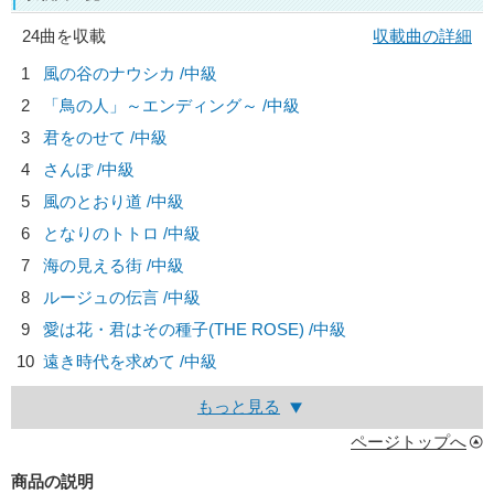
24曲を収載
収載曲の詳細
1
風の谷のナウシカ /中級
2
「鳥の人」～エンディング～ /中級
3
君をのせて /中級
4
さんぽ /中級
5
風のとおり道 /中級
6
となりのトトロ /中級
7
海の見える街 /中級
8
ルージュの伝言 /中級
9
愛は花・君はその種子(THE ROSE) /中級
10
遠き時代を求めて /中級
もっと見る
ページトップへ
商品の説明