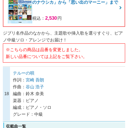
のナウシカ」から「思い出のマーニー」まで
2,530
税込：
円
ジブリ名作品のなかから、主題歌や挿入歌を選りすぐり、ピア
ノ中級ソロ・アレンジでお届け！
※こちらの商品は品番を変更しました。
新しい品番については上記をご覧下さい。
テルーの唄
作詞：
宮崎 吾朗
作曲：
谷山 浩子
18
編曲：鈴木 奈美
楽器：ピアノ
編成：ピアノ・ソロ
グレード：中級
収載曲一覧