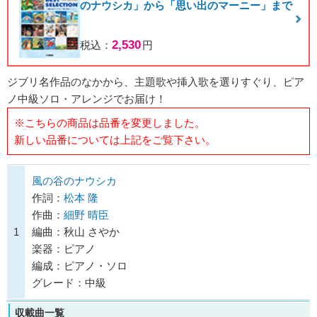
のナウシカ」から「思い出のマーニー」まで
2,530
税込：
円
ジブリ名作品のなかから、主題歌や挿入歌を選りすぐり、ピア
ノ中級ソロ・アレンジでお届け！
※こちらの商品は品番を変更しました。
新しい品番については上記をご覧下さい。
風の谷のナウシカ
作詞：
松本 隆
作曲：
細野 晴臣
1
編曲：秋山 さやか
楽器：ピアノ
編成：ピアノ・ソロ
グレード：中級
収載曲一覧