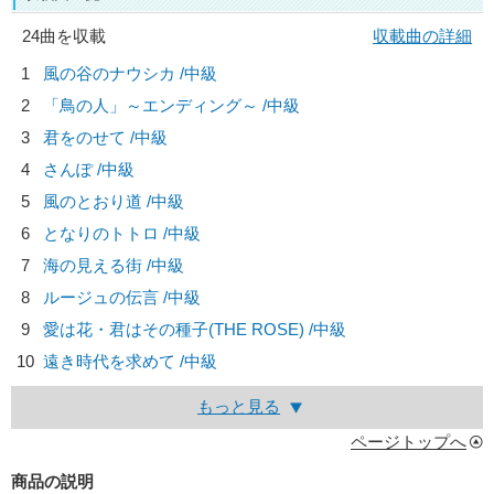
24曲を収載
収載曲の詳細
1
風の谷のナウシカ /中級
2
「鳥の人」～エンディング～ /中級
3
君をのせて /中級
4
さんぽ /中級
5
風のとおり道 /中級
6
となりのトトロ /中級
7
海の見える街 /中級
8
ルージュの伝言 /中級
9
愛は花・君はその種子(THE ROSE) /中級
10
遠き時代を求めて /中級
もっと見る
ページトップへ
商品の説明