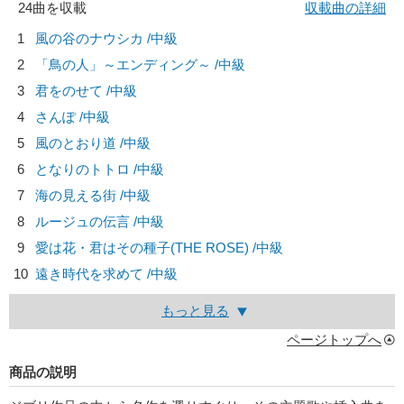
24曲を収載
収載曲の詳細
1
風の谷のナウシカ /中級
2
「鳥の人」～エンディング～ /中級
3
君をのせて /中級
4
さんぽ /中級
5
風のとおり道 /中級
6
となりのトトロ /中級
7
海の見える街 /中級
8
ルージュの伝言 /中級
9
愛は花・君はその種子(THE ROSE) /中級
10
遠き時代を求めて /中級
もっと見る
ページトップへ
商品の説明