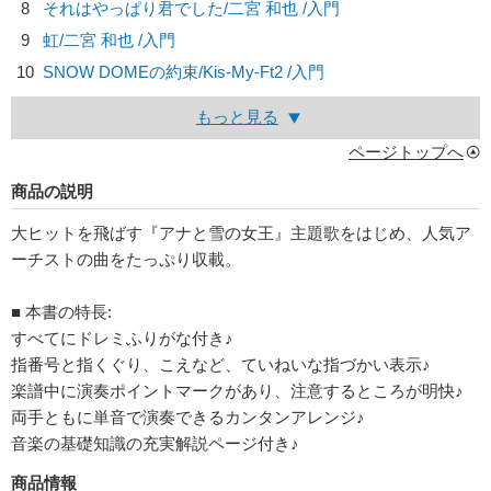
8
それはやっぱり君でした/
二宮 和也
/入門
9
虹/
二宮 和也
/入門
10
SNOW DOMEの約束/
Kis-My-Ft2
/入門
もっと見る
ページトップへ
商品の説明
大ヒットを飛ばす『アナと雪の女王』主題歌をはじめ、人気ア
ーチストの曲をたっぷり収載。
■ 本書の特長:
すべてにドレミふりがな付き♪
指番号と指くぐり、こえなど、ていねいな指づかい表示♪
楽譜中に演奏ポイントマークがあり、注意するところが明快♪
両手ともに単音で演奏できるカンタンアレンジ♪
音楽の基礎知識の充実解説ページ付き♪
商品情報