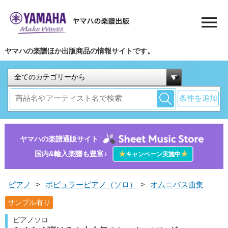
ヤマハの楽譜ほか出版商品の情報サイトです。
条件を追加
ヤマハの楽譜通販サイト
国内&輸入楽譜も豊富♪
★
★
キャンペーン実施中
ピアノ
>
ポピュラーピアノ（ソロ）
>
オムニバス曲集
サンプル有り
ピアノソロ