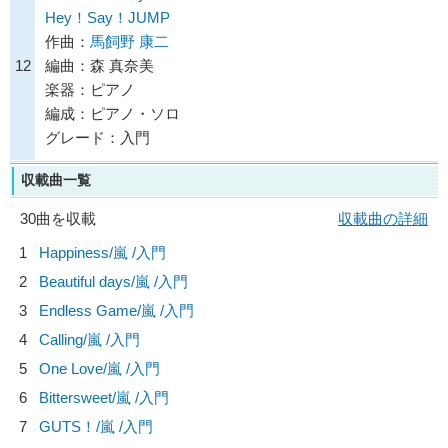
Hey！Say！JUMP
作曲：
馬飼野 康二
12
編曲：森 真奈美
楽器：ピアノ
編成：ピアノ・ソロ
グレード：入門
収載曲一覧
30曲を収載
収載曲の詳細
1
Happiness/
嵐
/入門
2
Beautiful days/
嵐
/入門
3
Endless Game/
嵐
/入門
4
Calling/
嵐
/入門
5
One Love/
嵐
/入門
6
Bittersweet/
嵐
/入門
7
GUTS！/
嵐
/入門