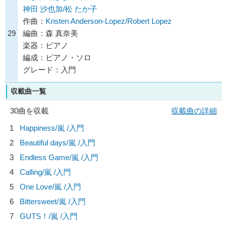
神田 沙也加/松 たか子
作曲：
Kristen Anderson-Lopez/Robert Lopez
29
編曲：森 真奈美
楽器：ピアノ
編成：ピアノ・ソロ
グレード：入門
収載曲一覧
30曲を収載
収載曲の詳細
1
Happiness/
嵐
/入門
2
Beautiful days/
嵐
/入門
3
Endless Game/
嵐
/入門
4
Calling/
嵐
/入門
5
One Love/
嵐
/入門
6
Bittersweet/
嵐
/入門
7
GUTS！/
嵐
/入門