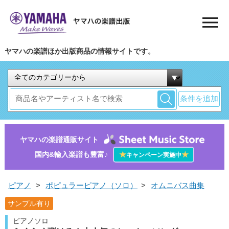
ヤマハの楽譜ほか出版商品の情報サイトです。
条件を追加
ヤマハの楽譜通販サイト
国内&輸入楽譜も豊富♪
★
★
キャンペーン実施中
ピアノ
>
ポピュラーピアノ（ソロ）
>
オムニバス曲集
サンプル有り
ピアノソロ