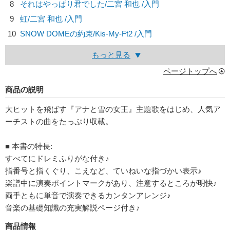
8
それはやっぱり君でした/
二宮 和也
/入門
9
虹/
二宮 和也
/入門
10
SNOW DOMEの約束/
Kis-My-Ft2
/入門
もっと見る
ページトップへ
商品の説明
大ヒットを飛ばす『アナと雪の女王』主題歌をはじめ、人気ア
ーチストの曲をたっぷり収載。
■ 本書の特長:
すべてにドレミふりがな付き♪
指番号と指くぐり、こえなど、ていねいな指づかい表示♪
楽譜中に演奏ポイントマークがあり、注意するところが明快♪
両手ともに単音で演奏できるカンタンアレンジ♪
音楽の基礎知識の充実解説ページ付き♪
商品情報