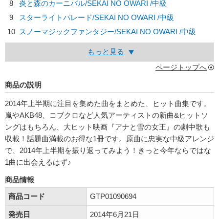
8
炎と森のカーニバル/
SEKAI NO OWARI
/中級
9
スターライトパレード/
SEKAI NO OWARI
/中級
10
スノーマジックファンタジー/
SEKAI NO OWARI
/中級
もっと見る
ページトップへ
商品の説明
2014年上半期に注目を集めた曲をまとめた、ヒット曲集です。
嵐やAKB48、コブクロなど人気アーティストの新曲&ヒットソ
ングはもちろん、大ヒット映画『アナと雪の女王』の劇中歌も
収載！話題曲満載のお得な1冊です。原曲に忠実な中級アレンジ
で、2014年上半期を振り返ってみよう！きっと今年ならではな
1曲に出会えるはず♪
商品情報
商品コード
GTP01090694
発売日
2014年6月21日