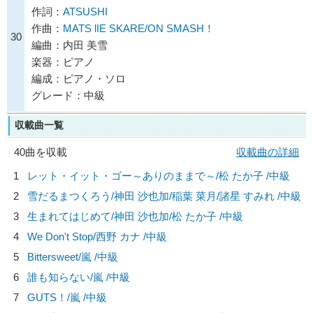
作詞：
ATSUSHI
作曲：
MATS lIE SKARE/ON SMASH！
30
編曲：内田 美雪
楽器：ピアノ
編成：ピアノ・ソロ
グレード：中級
収載曲一覧
40曲を収載
収載曲の詳細
1
レット・イット・ゴー～ありのままで～/
松 たか子
/中級
2
雪だるまつくろう/
神田 沙也加/稲葉 菜月/諸星 すみれ
/中級
3
生まれてはじめて/
神田 沙也加/松 たか子
/中級
4
We Don't Stop/
西野 カナ
/中級
5
Bittersweet/
嵐
/中級
6
誰も知らない/
嵐
/中級
7
GUTS！/
嵐
/中級