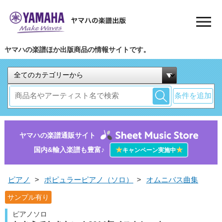
ヤマハの楽譜ほか出版商品の情報サイトです。
条件を追加
ヤマハの楽譜通販サイト
国内&輸入楽譜も豊富♪
★
★
キャンペーン実施中
ピアノ
>
ポピュラーピアノ（ソロ）
>
オムニバス曲集
サンプル有り
ピアノソロ