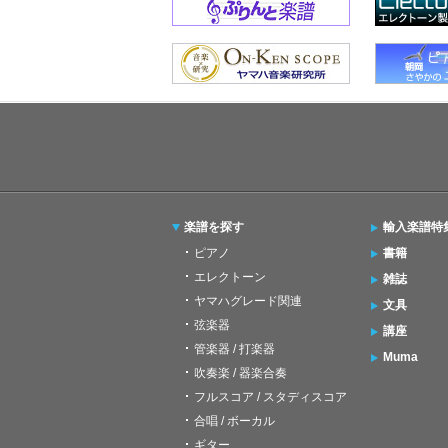
楽譜を探す
輸入楽譜特
ピアノ
書籍
エレクトーン
雑誌
ヤマハグレード関連
文具
弦楽器
講座
管楽器 / 打楽器
Muma
吹奏楽 / 器楽合奏
フルスコア / スタディスコア
合唱 / ボーカル
ギター