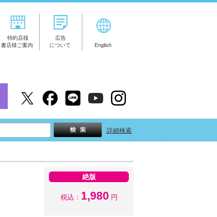
特約店様
広告
書店様ご案内
について
English
詳細検索
絶版
1,980
税込：
円