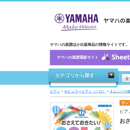
ヤマハの楽譜ほか出版商品の情報サイトです。
ヤマハの楽譜通販サイト
カテゴリから探す
全
ピアノ
>
ポピュラーピアノ（ソロ）
>
オムニバス
サン
ピア
おさ