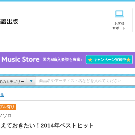
お客様
サポート
★
★
国内&輸入楽譜も豊富♪
キャンペーン実施中
てのカテゴリー
曲集
プル有り
ノソロ
えておきたい！2014年ベストヒット