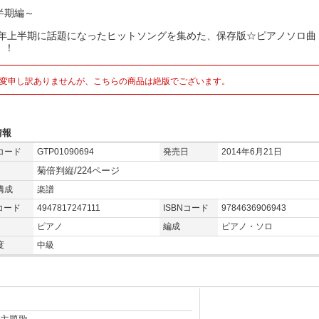
半期編～
14年上半期に話題になったヒットソングを集めた、保存版☆ピアノソロ曲
！！
変申し訳ありませんが、こちらの商品は絶版でございます。
情報
コード
GTP01090694
発売日
2014年6月21日
菊倍判縦/224ページ
構成
楽譜
コード
4947817247111
ISBNコード
9784636906943
ピアノ
編成
ピアノ・ソロ
度
中級