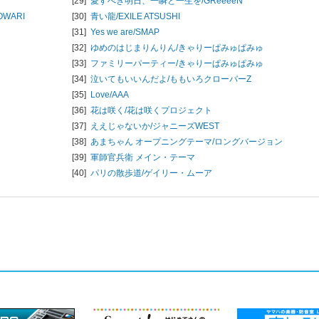
[29]
愛すべき明日、一瞬と一生を/
GReeeeN
OWARI
[30]
青い龍/
EXILE ATSUSHI
[31]
Yes we are/
SMAP
[32]
ゆめのはじまりんりん/
きゃりーぱみゅぱみゅ
[33]
ファミリーパーティー/
きゃりーぱみゅぱみゅ
[34]
泣いてもいいんだよ/
ももいろクローバーZ
[35]
Love/
AAA
[36]
花は咲く/
花は咲くプロジェクト
[37]
ええじゃないか/
ジャニーズWEST
[38]
あまちゃん オープニングテーマ/ロングバージョン
[39]
軍師官兵衛 メイン・テーマ
[40]
パリの散歩道/
ゲイリー・ムーア