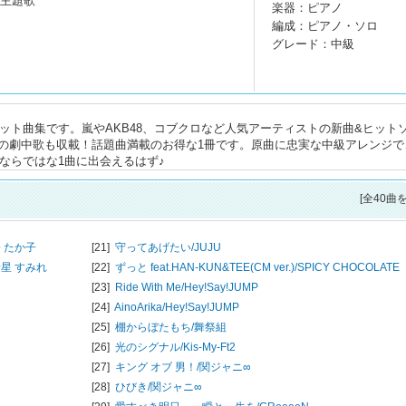
」主題歌
楽器：ピアノ
編成：ピアノ・ソロ
グレード：中級
ヒット曲集です。嵐やAKB48、コブクロなど人気アーティストの新曲&ヒット
の劇中歌も収載！話題曲満載のお得な1冊です。原曲に忠実な中級アレンジで
年ならではな1曲に出会えるはず♪
[全40曲
 たか子
[21]
守ってあげたい/
JUJU
諸星 すみれ
[22]
ずっと feat.HAN-KUN&TEE(CM ver.)/
SPICY CHOCOLATE
[23]
Ride With Me/
Hey!Say!JUMP
[24]
AinoArika/
Hey!Say!JUMP
[25]
棚からぼたもち/
舞祭組
[26]
光のシグナル/
Kis-My-Ft2
[27]
キング オブ 男！/
関ジャニ∞
[28]
ひびき/
関ジャニ∞