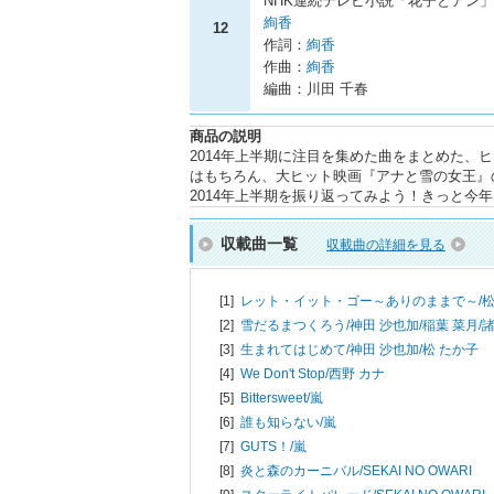
NHK連続テレビ小説「花子とアン
絢香
12
作詞：
絢香
作曲：
絢香
編曲：川田 千春
商品の説明
2014年上半期に注目を集めた曲をまとめた、
はもちろん、大ヒット映画『アナと雪の女王』
2014年上半期を振り返ってみよう！きっと今
収載曲一覧
収載曲の詳細を見る
[1]
レット・イット・ゴー～ありのままで～/
松
[2]
雪だるまつくろう/
神田 沙也加/稲葉 菜月/
[3]
生まれてはじめて/
神田 沙也加/松 たか子
[4]
We Don't Stop/
西野 カナ
[5]
Bittersweet/
嵐
[6]
誰も知らない/
嵐
[7]
GUTS！/
嵐
[8]
炎と森のカーニバル/
SEKAI NO OWARI