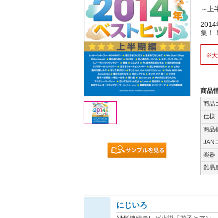
～上
20
集！
※大
商品
商品
仕様
商品
JAN
楽器
難易
にじいろ