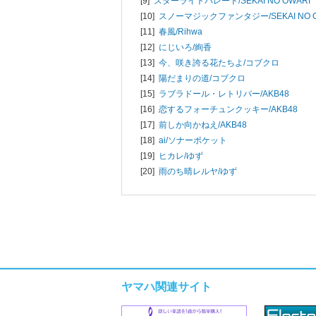
[9]
スターライトパレード/
SEKAI NO OWARI
[10]
スノーマジックファンタジー/
SEKAI NO 
[11]
春風/
Rihwa
[12]
にじいろ/
絢香
[13]
今、咲き誇る花たちよ/
コブクロ
[14]
陽だまりの道/
コブクロ
[15]
ラブラドール・レトリバー/
AKB48
[16]
恋するフォーチュンクッキー/
AKB48
[17]
前しか向かねえ/
AKB48
[18]
ai/
ソナーポケット
[19]
ヒカレ/
ゆず
[20]
雨のち晴レルヤ/
ゆず
ヤマハ関連サイト