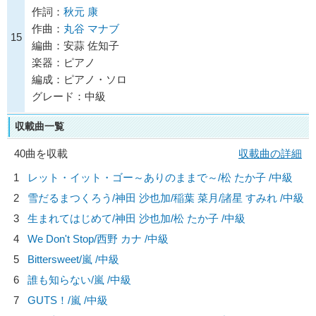
作詞：
秋元 康
作曲：
丸谷 マナブ
15
編曲：安蒜 佐知子
楽器：ピアノ
編成：ピアノ・ソロ
グレード：中級
収載曲一覧
40曲を収載
収載曲の詳細
1
レット・イット・ゴー～ありのままで～/
松 たか子
/中級
2
雪だるまつくろう/
神田 沙也加/稲葉 菜月/諸星 すみれ
/中級
3
生まれてはじめて/
神田 沙也加/松 たか子
/中級
4
We Don't Stop/
西野 カナ
/中級
5
Bittersweet/
嵐
/中級
6
誰も知らない/
嵐
/中級
7
GUTS！/
嵐
/中級