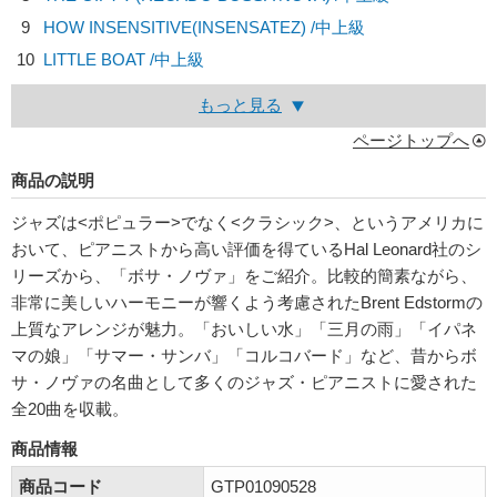
9
HOW INSENSITIVE(INSENSATEZ) /中上級
10
LITTLE BOAT /中上級
もっと見る
ページトップへ
商品の説明
ジャズは<ポピュラー>でなく<クラシック>、というアメリカに
おいて、ピアニストから高い評価を得ているHal Leonard社の
シ
リーズから、「ボサ・ノヴァ」をご紹介。比較的簡素ながら、
非常に美しいハーモニーが響くよう考慮されたBrent Edstormの
上質なアレンジが魅力。「おいしい水」「三月の雨」「イパネ
マの娘」「サマー・サンバ」「コルコバード」など、昔からボ
サ・ノヴァの名曲として多くのジャズ・ピアニストに愛された
全20曲を収載。
商品情報
商品コード
GTP01090528