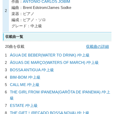
作曲：
ANTONIO CARLOS JOBIM
編曲：Brent Edstrom/James Sodke
2
楽器：ピアノ
編成：ピアノ・ソロ
グレード：中上級
収載曲一覧
20曲を収載
収載曲の詳細
1
ÁGUA DE BEBER(WATER TO DRINK) /中上級
2
ÁGUAS DE MARÇO(WATERS OF MARCH) /中上級
3
BOSSA ANTIGUA /中上級
4
BIM-BOM /中上級
5
CALL ME /中上級
6
THE GIRL FROM IPANEMA(GARÔTA DE IPANEMA) /中上
級
7
ESTATE /中上級
8
THE GIFT！(RECADO BOSSA NOVA) /中上級