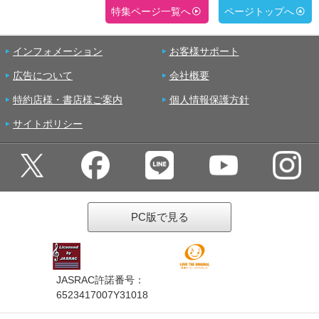
特集ページ一覧へ
ページトップへ
インフォメーション
お客様サポート
広告について
会社概要
特約店様・書店様ご案内
個人情報保護方針
サイトポリシー
PC版で見る
JASRAC許諾番号：
6523417007Y31018