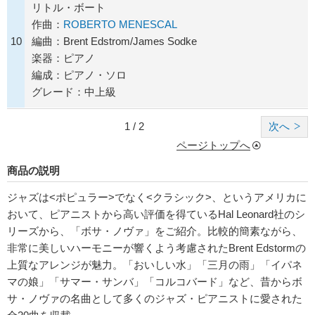
リトル・ボート
作曲：
ROBERTO MENESCAL
10
編曲：Brent Edstrom/James Sodke
楽器：ピアノ
編成：ピアノ・ソロ
グレード：中上級
1 / 2
次へ
ページトップへ
商品の説明
ジャズは<ポピュラー>でなく<クラシック>、というアメリカに
おいて、ピアニストから高い評価を得ているHal Leonard社の
シ
リーズから、「ボサ・ノヴァ」をご紹介。比較的簡素ながら、
非常に美しいハーモニーが響くよう考慮されたBrent Edstormの
上質なアレンジが魅力。「おいしい水」「三月の雨」「イパネ
マの娘」「サマー・サンバ」「コルコバード」など、昔からボ
サ・ノヴァの名曲として多くのジャズ・ピアニストに愛された