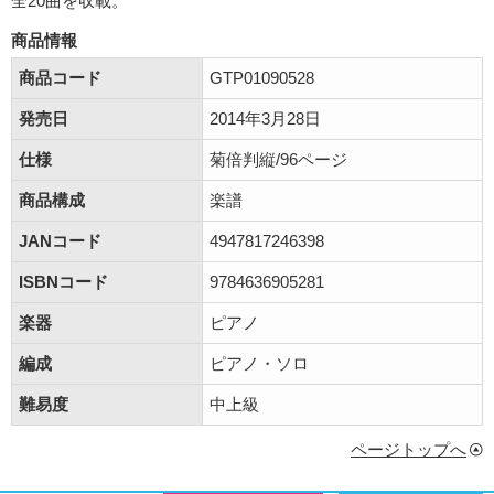
全20曲を収載。
商品情報
商品コード
GTP01090528
発売日
2014年3月28日
仕様
菊倍判縦/96ページ
商品構成
楽譜
JANコード
4947817246398
ISBNコード
9784636905281
楽器
ピアノ
編成
ピアノ・ソロ
難易度
中上級
ページトップへ