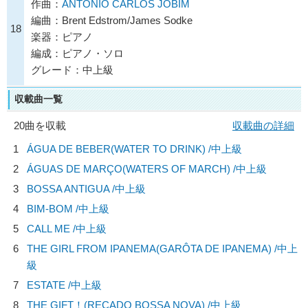
作曲：
ANTONIO CARLOS JOBIM
編曲：Brent Edstrom/James Sodke
18
楽器：ピアノ
編成：ピアノ・ソロ
グレード：中上級
収載曲一覧
20曲を収載
収載曲の詳細
1
ÁGUA DE BEBER(WATER TO DRINK) /中上級
2
ÁGUAS DE MARÇO(WATERS OF MARCH) /中上級
3
BOSSA ANTIGUA /中上級
4
BIM-BOM /中上級
5
CALL ME /中上級
6
THE GIRL FROM IPANEMA(GARÔTA DE IPANEMA) /中上
級
7
ESTATE /中上級
8
THE GIFT！(RECADO BOSSA NOVA) /中上級