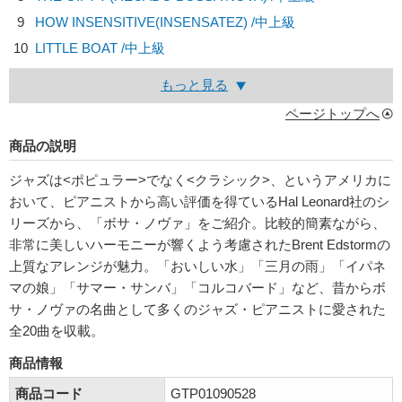
9
HOW INSENSITIVE(INSENSATEZ) /中上級
10
LITTLE BOAT /中上級
もっと見る
ページトップへ
商品の説明
ジャズは<ポピュラー>でなく<クラシック>、というアメリカに
おいて、ピアニストから高い評価を得ているHal Leonard社の
シ
リーズから、「ボサ・ノヴァ」をご紹介。比較的簡素ながら、
非常に美しいハーモニーが響くよう考慮されたBrent Edstormの
上質なアレンジが魅力。「おいしい水」「三月の雨」「イパネ
マの娘」「サマー・サンバ」「コルコバード」など、昔からボ
サ・ノヴァの名曲として多くのジャズ・ピアニストに愛された
全20曲を収載。
商品情報
商品コード
GTP01090528