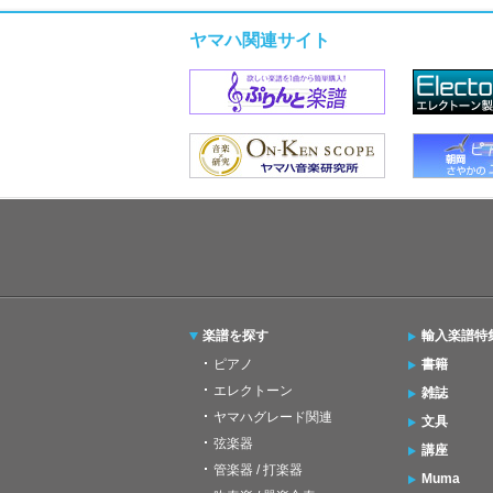
ヤマハ関連サイト
楽譜を探す
輸入楽譜特
ピアノ
書籍
エレクトーン
雑誌
ヤマハグレード関連
文具
弦楽器
講座
管楽器 / 打楽器
Muma