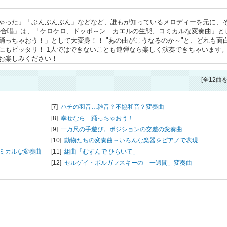
ゃった」「ぶんぶんぶん」などなど、誰もが知っているメロディーを元に、
の合唱」は、「ケロケロ、ドッボ～ン…カエルの生態、コミカルな変奏曲」と
踊っちゃおう！」として大変身！！ "あの曲がこうなるのか～"と、どれも面
にもピッタリ！ 1人ではできないことも連弾なら楽しく演奏できちゃいます
お楽しみください！
[全12曲
[7]
ハチの羽音…雑音？不協和音？変奏曲
[8]
幸せなら…踊っちゃおう！
[9]
一万尺の手遊び。ポジションの交差の変奏曲
[10]
動物たちの変奏曲～いろんな楽器をピアノで表現
ミカルな変奏曲
[11]
組曲「むすんで ひらいて」
[12]
セルゲイ・ボルガフスキーの「一週間」変奏曲