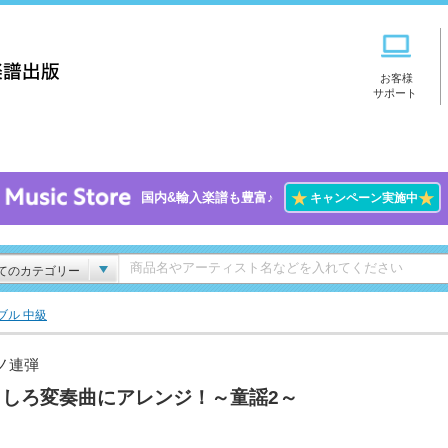
お客様
サポート
★
★
国内&輸入楽譜も豊富♪
キャンペーン実施中
てのカテゴリー
ブル 中級
ノ連弾
もしろ変奏曲にアレンジ！～童謡2～