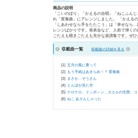
商品の説明
「こいのぼり」「かえるの合唱」「ねこふんじ
れ「変奏曲」にアレンジしました。 「かえる
「しあわせなら手をたたこう」は「幸せなら…
レンジばかりです。発表会など、人前で弾くの
ごたえも聴きごたえも充分な楽譜集です。ぜひ
収載曲一覧
収載曲の詳細を見る
[1]
五月の風に乗って
[2]
もう手紙はあきらめ！？ 変奏曲
[3]
まさか…ぞうさん
[4]
とんぼが見た空
[5]
ケロケロ、ドッボ～ン…カエルの生態、コ
[6]
ねこ あそんじゃった