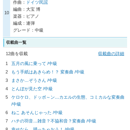
作曲：
ドイツ民謡
編曲：大宝 博
10
楽器：ピアノ
編成：連弾
グレード：中級
収載曲一覧
12曲を収載
収載曲の詳細
1
五月の風に乗って /中級
2
もう手紙はあきらめ！？ 変奏曲 /中級
3
まさか…ぞうさん /中級
4
とんぼが見た空 /中級
5
ケロケロ、ドッボ～ン…カエルの生態、コミカルな変奏曲
/中級
6
ねこ あそんじゃった /中級
7
ハチの羽音…雑音？不協和音？変奏曲 /中級
8
幸せなら…踊っちゃおう！ /中級