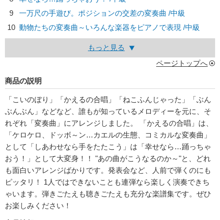
9
一万尺の手遊び。ポジションの交差の変奏曲 /中級
10
動物たちの変奏曲～いろんな楽器をピアノで表現 /中級
もっと見る
ページトップへ
商品の説明
「こいのぼり」「かえるの合唱」「ねこふんじゃった」「ぶん
ぶんぶん」などなど、誰もが知っているメロディーを元に、そ
れぞれ「変奏曲」にアレンジしました。 「かえるの合唱」は、
「ケロケロ、ドッボ～ン…カエルの生態、コミカルな変奏曲」
として「しあわせなら手をたたこう」は「幸せなら…踊っちゃ
おう！」として大変身！！ "あの曲がこうなるのか～"と、どれ
も面白いアレンジばかりです。発表会など、人前で弾くのにも
ピッタリ！ 1人ではできないことも連弾なら楽しく演奏できち
ゃいます。弾きごたえも聴きごたえも充分な楽譜集です。ぜひ
お楽しみください！