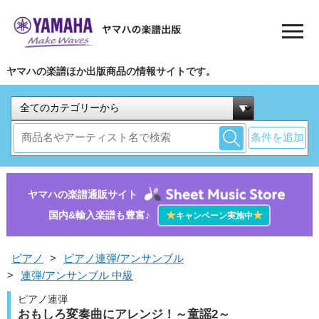
ヤマハの楽譜ほか出版商品の情報サイトです。
条件を追加
ヤマハの楽譜通販サイト
国内&輸入楽譜も豊富♪
★
★
キャンペーン実施中
ピアノ
>
ピアノ連弾/アンサンブル
>
連弾/アンサンブル 中級
ピアノ連弾
おもしろ変奏曲にアレンジ！～童謡2～