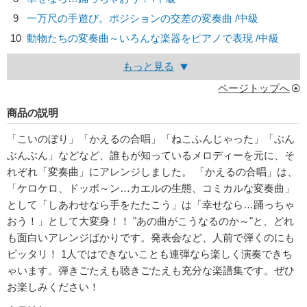
9
一万尺の手遊び。ポジションの交差の変奏曲 /中級
10
動物たちの変奏曲～いろんな楽器をピアノで表現 /中級
もっと見る
ページトップへ
商品の説明
「こいのぼり」「かえるの合唱」「ねこふんじゃった」「ぶん
ぶんぶん」などなど、誰もが知っているメロディーを元に、そ
れぞれ「変奏曲」にアレンジしました。 「かえるの合唱」は、
「ケロケロ、ドッボ～ン…カエルの生態、コミカルな変奏曲」
として「しあわせなら手をたたこう」は「幸せなら…踊っちゃ
おう！」として大変身！！ "あの曲がこうなるのか～"と、どれ
も面白いアレンジばかりです。発表会など、人前で弾くのにも
ピッタリ！ 1人ではできないことも連弾なら楽しく演奏できち
ゃいます。弾きごたえも聴きごたえも充分な楽譜集です。ぜひ
お楽しみください！