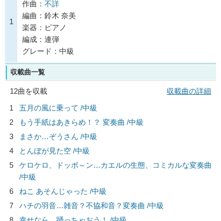
作曲：
不詳
編曲：鈴木 奈美
1
楽器：ピアノ
編成：連弾
グレード：中級
収載曲一覧
12曲を収載
収載曲の詳細
1
五月の風に乗って /中級
2
もう手紙はあきらめ！？ 変奏曲 /中級
3
まさか…ぞうさん /中級
4
とんぼが見た空 /中級
5
ケロケロ、ドッボ～ン…カエルの生態、コミカルな変奏曲
/中級
6
ねこ あそんじゃった /中級
7
ハチの羽音…雑音？不協和音？変奏曲 /中級
8
幸せなら…踊っちゃおう！ /中級