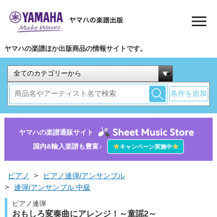
ヤマハの楽譜ほか出版商品の情報サイトです。
条件を追加
ヤマハの楽譜通販サイト
国内&輸入楽譜も豊富♪
★
★
キャンペーン実施中
ピアノ
>
ピアノ連弾/アンサンブル
>
連弾/アンサンブル 中級
ピアノ連弾
おもしろ変奏曲にアレンジ！～童謡2～