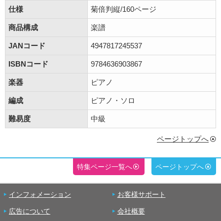
仕様
菊倍判縦/160ページ
商品構成
楽譜
JANコード
4947817245537
ISBNコード
9784636903867
楽器
ピアノ
編成
ピアノ・ソロ
難易度
中級
ページトップへ
特集ページ一覧へ
ページトップへ
インフォメーション
お客様サポート
広告について
会社概要