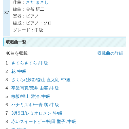
作曲：
さだ まさし
編曲：金益 研二
37
楽器：ピアノ
編成：ピアノ・ソロ
グレード：中級
収載曲一覧
40曲を収載
収載曲の詳細
1
さくらさくら /中級
2
花 /中級
3
さくら(独唱)/
森山 直太朗
/中級
4
卒業写真/
荒井 由実
/中級
5
桜坂/
福山 雅治
/中級
6
ハナミズキ/
一青 窈
/中級
7
3月9日/
レミオロメン
/中級
8
赤いスイートピー/
松田 聖子
/中級