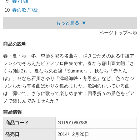
9
春 /中級
10
春の歌 /中級
もっと見る
ページトップへ
商品の説明
春・夏・秋・冬、季節を彩る名曲を、弾きごたえのある中級ア
レンジでそろえたピアノソロ曲集です。春なら森山直太朗「さ
くら(独唱)」、夏なら久石譲「Summer」、秋なら「赤とん
ぼ」、冬なら石川さゆり「津軽海峡・冬景色」など、色々なジ
ャンルから有名曲ばかりを集めました。歌詞の付いている曲
は、弾いて、さらに歌って楽しめます！四季折々の景色をピア
ノで楽しんでみませんか？
商品情報
商品コード
GTP01090386
発売日
2014年2月20日