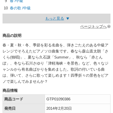
9
春 /中級
10
春の歌 /中級
もっと見る
ページトップへ
商品の説明
春・夏・秋・冬、季節を彩る名曲を、弾きごたえのある中級ア
レンジでそろえたピアノソロ曲集です。春なら森山直太朗「さ
くら(独唱)」、夏なら久石譲「Summer」、秋なら「赤とん
ぼ」、冬なら石川さゆり「津軽海峡・冬景色」など、色々なジ
ャンルから有名曲ばかりを集めました。歌詞の付いている曲
は、弾いて、さらに歌って楽しめます！四季折々の景色をピア
ノで楽しんでみませんか？
商品情報
商品コード
GTP01090386
発売日
2014年2月20日