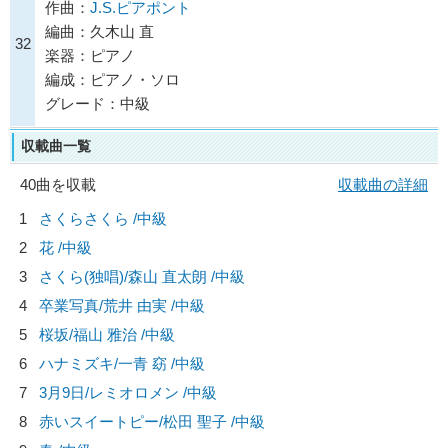
作曲：
J.S.ピアポント
編曲：久木山 直
32
楽器：ピアノ
編成：ピアノ・ソロ
グレード：中級
収載曲一覧
40曲を収載
収載曲の詳細
1
さくらさくら /中級
2
花 /中級
3
さくら(独唱)/
森山 直太朗
/中級
4
卒業写真/
荒井 由実
/中級
5
桜坂/
福山 雅治
/中級
6
ハナミズキ/
一青 窈
/中級
7
3月9日/
レミオロメン
/中級
8
赤いスイートピー/
松田 聖子
/中級