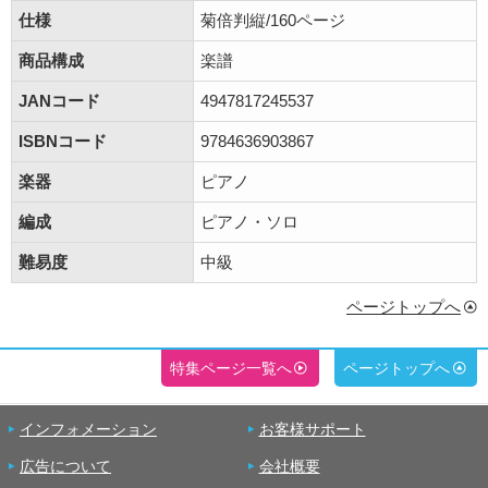
仕様
菊倍判縦/160ページ
商品構成
楽譜
JANコード
4947817245537
ISBNコード
9784636903867
楽器
ピアノ
編成
ピアノ・ソロ
難易度
中級
ページトップへ
特集ページ一覧へ
ページトップへ
インフォメーション
お客様サポート
広告について
会社概要