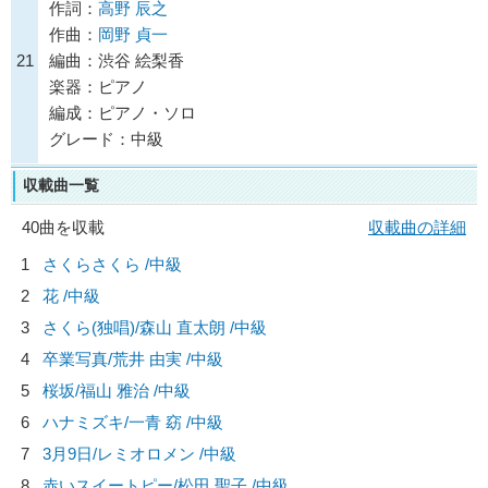
作詞：
高野 辰之
作曲：
岡野 貞一
21
編曲：渋谷 絵梨香
楽器：ピアノ
編成：ピアノ・ソロ
グレード：中級
収載曲一覧
40曲を収載
収載曲の詳細
1
さくらさくら /中級
2
花 /中級
3
さくら(独唱)/
森山 直太朗
/中級
4
卒業写真/
荒井 由実
/中級
5
桜坂/
福山 雅治
/中級
6
ハナミズキ/
一青 窈
/中級
7
3月9日/
レミオロメン
/中級
8
赤いスイートピー/
松田 聖子
/中級