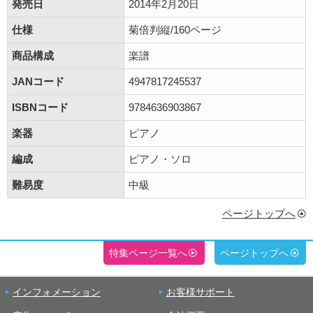
発売日
2014年2月20日
仕様
菊倍判縦/160ページ
商品構成
楽譜
JANコード
4947817245537
ISBNコード
9784636903867
楽器
ピアノ
編成
ピアノ・ソロ
難易度
中級
ページトップへ
特集ページ一覧へ
ページトップへ
インフォメーション
お客様サポート