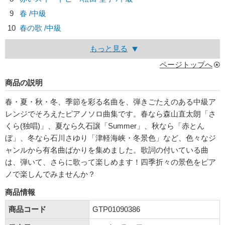
9
春 /中級
10
春の歌 /中級
もっと見る
ページトップへ
商品の説明
春・夏・秋・冬、季節を彩る名曲を、弾きごたえのある中級ア
レンジでそろえたピアノソロ曲集です。春なら森山直太朗「さ
くら(独唱)」、夏なら久石譲「Summer」、秋なら「赤とん
ぼ」、冬なら石川さゆり「津軽海峡・冬景色」など、色々なジ
ャンルから有名曲ばかりを集めました。歌詞の付いている曲
は、弾いて、さらに歌って楽しめます！四季折々の景色をピア
ノで楽しんでみませんか？
商品情報
商品コード
GTP01090386