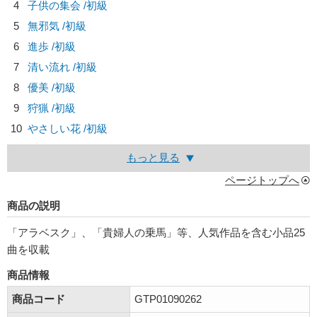
4
子供の集会 /初級
5
無邪気 /初級
6
進歩 /初級
7
清い流れ /初級
8
優美 /初級
9
狩猟 /初級
10
やさしい花 /初級
もっと見る
ページトップへ
商品の説明
「アラベスク」、「貴婦人の乗馬」等、人気作品を含む小品25
曲を収載
商品情報
商品コード
GTP01090262