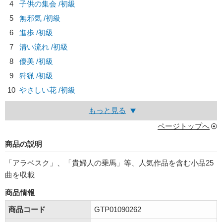
4
子供の集会 /初級
5
無邪気 /初級
6
進歩 /初級
7
清い流れ /初級
8
優美 /初級
9
狩猟 /初級
10
やさしい花 /初級
もっと見る
ページトップへ
商品の説明
「アラベスク」、「貴婦人の乗馬」等、人気作品を含む小品25
曲を収載
商品情報
商品コード
GTP01090262