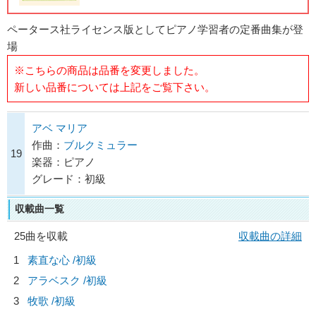
ペータース社ライセンス版としてピアノ学習者の定番曲集が登
場
※こちらの商品は品番を変更しました。
新しい品番については上記をご覧下さい。
アベ マリア
作曲：
ブルクミュラー
19
楽器：ピアノ
グレード：初級
収載曲一覧
25曲を収載
収載曲の詳細
1
素直な心 /初級
2
アラベスク /初級
3
牧歌 /初級