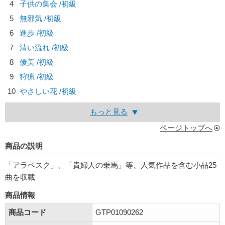
4
子供の集会 /初級
5
無邪気 /初級
6
進歩 /初級
7
清い流れ /初級
8
優美 /初級
9
狩猟 /初級
10
やさしい花 /初級
もっと見る
ページトップへ
商品の説明
「アラベスク」、「貴婦人の乗馬」等、人気作品を含む小品25
曲を収載
商品情報
商品コード
GTP01090262