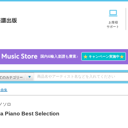
お客様
サポート
★
★
国内&輸入楽譜も豊富♪
キャンペーン実施中
てのカテゴリー
ト曲集
ノソロ
a Piano Best Selection