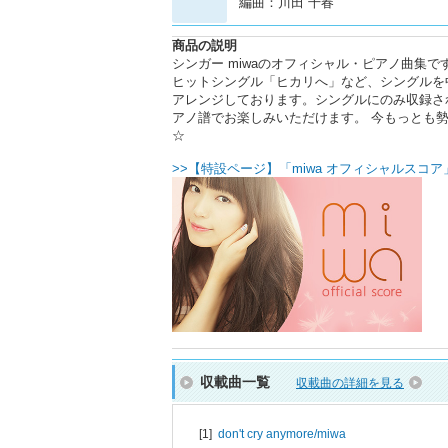
編曲：川田 千春
商品の説明
シンガー miwaのオフィシャル・ピアノ曲集です。
ヒットシングル「ヒカリへ」など、シングルを中
アレンジしております。シングルにのみ収録されている「
アノ譜でお楽しみいただけます。 今もっとも勢
☆
>>【特設ページ】「miwa オフィシャルスコア
収載曲一覧
収載曲の詳細を見る
[1]
don't cry anymore/
miwa