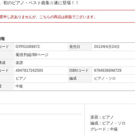
wa、初のピアノ・ベスト曲集☆遂に登場！！
変申し訳ありませんが、こちらの商品は絶版でございます。
情報
コード
GTP01089872
発売日
2013年6月24日
菊倍判縦/88ページ
構成
楽譜
コード
4947817242505
ISBNコード
9784636898729
ピアノ
編成
ピアノ・ソロ
度
中級
楽器：ピアノ
編成：ピアノ・ソロ
グレード：中級