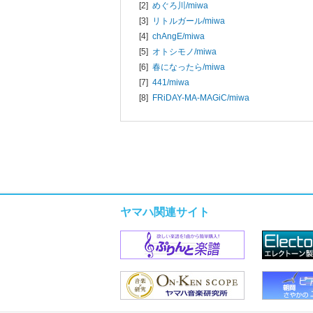
[2]
めぐろ川/
miwa
[3]
リトルガール/
miwa
[4]
chAngE/
miwa
[5]
オトシモノ/
miwa
[6]
春になったら/
miwa
[7]
441/
miwa
[8]
FRiDAY-MA-MAGiC/
miwa
ヤマハ関連サイト