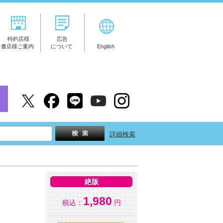
特約店様
広告
書店様ご案内
について
English
詳細検索
絶版
1,980
税込：
円