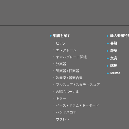
楽譜を探す
輸入楽譜特
ピアノ
書籍
エレクトーン
雑誌
ヤマハグレード関連
文具
弦楽器
講座
管楽器 / 打楽器
Muma
吹奏楽 / 器楽合奏
フルスコア / スタディスコア
合唱 / ボーカル
ギター
ベース / ドラム / キーボード
バンドスコア
ウクレレ