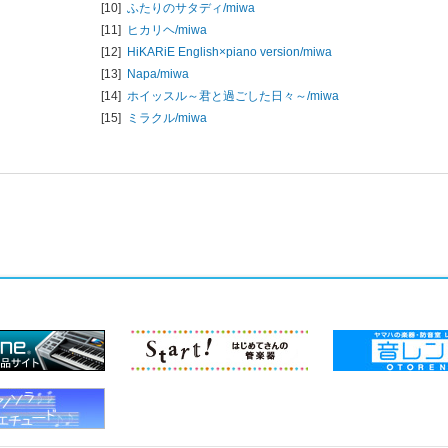
[10]
ふたりのサタディ/
miwa
[11]
ヒカリヘ/
miwa
[12]
HiKARiE English×piano version/
miwa
[13]
Napa/
miwa
[14]
ホイッスル～君と過ごした日々～/
miwa
[15]
ミラクル/
miwa