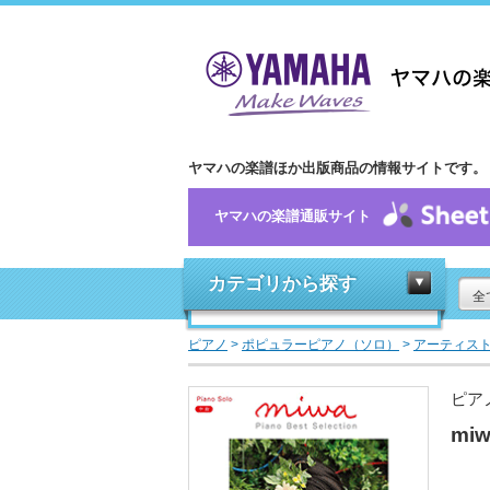
ヤマハの楽譜ほか出版商品の情報サイトです。
ヤマハの楽譜通販サイト
カテゴリから探す
全
ピアノ
>
ポピュラーピアノ（ソロ）
>
アーティス
ピア
miw