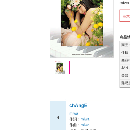
mi
※大
商品
商品
仕様
商品
JAN
楽器
難易
chAngE
miwa
4
作詞：
miwa
作曲：
miwa