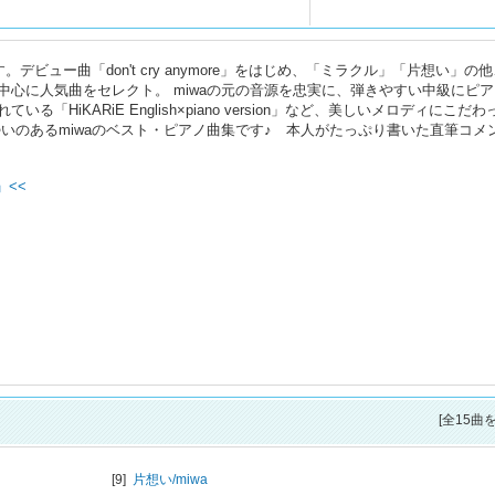
デビュー曲「don't cry anymore」をはじめ、「ミラクル」「片想い」の
心に人気曲をセレクト。 miwaの元の音源を忠実に、弾きやすい中級にピ
HiKARiE English×piano version」など、美しいメロディにこだわ
いのあるmiwaのベスト・ピアノ曲集です♪ 本人がたっぷり書いた直筆コメ
」<<
[全15曲
[9]
片想い/
miwa