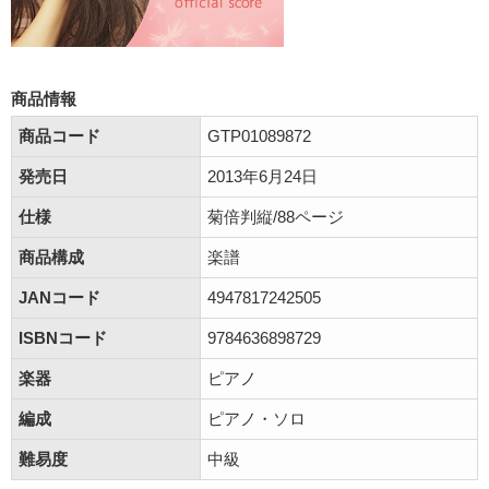
商品情報
商品コード
GTP01089872
発売日
2013年6月24日
仕様
菊倍判縦/88ページ
商品構成
楽譜
JANコード
4947817242505
ISBNコード
9784636898729
楽器
ピアノ
編成
ピアノ・ソロ
難易度
中級