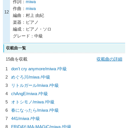
作詞：
miwa
作曲：
miwa
12
編曲：村上 由紀
楽器：ピアノ
編成：ピアノ・ソロ
グレード：中級
収載曲一覧
15曲を収載
収載曲の詳細
1
don't cry anymore/
miwa
/中級
2
めぐろ川/
miwa
/中級
3
リトルガール/
miwa
/中級
4
chAngE/
miwa
/中級
5
オトシモノ/
miwa
/中級
6
春になったら/
miwa
/中級
7
441/
miwa
/中級
8
FRiDAY-MA-MAGiC/
miwa
/中級