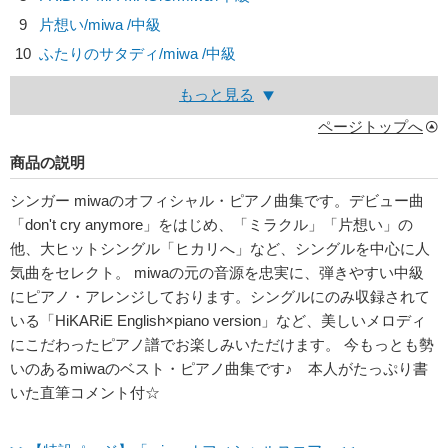
9
片想い/
miwa
/中級
10
ふたりのサタディ/
miwa
/中級
もっと見る
ページトップへ
商品の説明
シンガー miwaのオフィシャル・ピアノ曲集です。デビュー曲
「don't cry anymore」をはじめ、「ミラクル」「片想い」の
他、大ヒットシングル「ヒカリへ」など、シングルを中心に人
気曲をセレクト。 miwaの元の音源を忠実に、弾きやすい中級
にピアノ・アレンジしております。シングルにのみ収録されて
いる「HiKARiE English×piano version」など、美しいメロディ
にこだわったピアノ譜でお楽しみいただけます。 今もっとも勢
いのあるmiwaのベスト・ピアノ曲集です♪ 本人がたっぷり書
いた直筆コメント付☆