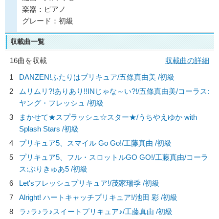
楽器：ピアノ
グレード：初級
収載曲一覧
16曲を収載
収載曲の詳細
1
DANZEN!ふたりはプリキュア/
五條真由美
/初級
2
ムリムリ?!ありあり!!INじゃな～い?!/
五條真由美/コーラス:
ヤング・フレッシュ
/初級
3
まかせて★スプラッシュ☆スター★/
うちやえゆか with
Splash Stars
/初級
4
プリキュア5、スマイル Go Go!/
工藤真由
/初級
5
プリキュア5、フル・スロットルGO GO!/
工藤真由/コーラ
ス:ぷりきゅあ5
/初級
6
Let'sフレッシュプリキュア!/
茂家瑞季
/初級
7
Alright! ハートキャッチプリキュア!/
池田 彩
/初級
8
ラ♪ラ♪ラ♪スイートプリキュア♪/
工藤真由
/初級