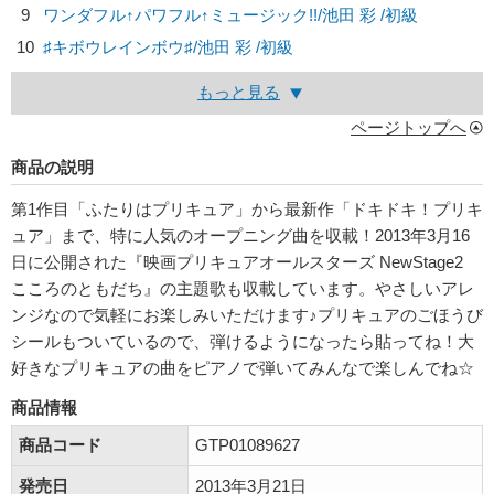
9
ワンダフル↑パワフル↑ミュージック!!/
池田 彩
/初級
10
♯キボウレインボウ♯/
池田 彩
/初級
もっと見る
ページトップへ
商品の説明
第1作目「ふたりはプリキュア」から最新作「ドキドキ！プリキ
ュア」まで、特に人気のオープニング曲を収載！2013年3月16
日に公開された『映画プリキュアオールスターズ NewStage2
こころのともだち』の主題歌も収載しています。やさしいアレ
ンジなので気軽にお楽しみいただけます♪プリキュアのごほうび
シールもついているので、弾けるようになったら貼ってね！大
好きなプリキュアの曲をピアノで弾いてみんなで楽しんでね☆
商品情報
商品コード
GTP01089627
発売日
2013年3月21日