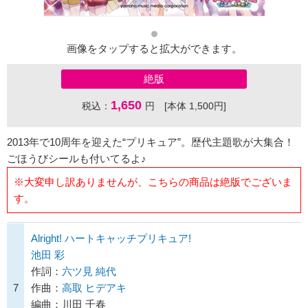
画像をタップすると拡大ができます。
絶版
1,650
税込：
円 [本体 1,500円]
2013年で10周年を迎えた“プリキュア”。歴代主題歌が大集合！
ごほうびシールも付いてるよ♪
※大変申し訳ありませんが、こちらの商品は絶版でございま
す。
Alright! ハートキャッチプリキュア!
池田 彩
作詞：
六ツ見 純代
7
作曲：
高取 ヒデアキ
編曲：川田 千春