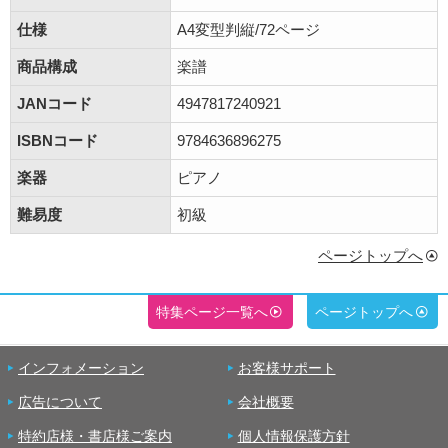
仕様
A4変型判縦/72ページ
商品構成
楽譜
JANコード
4947817240921
ISBNコード
9784636896275
楽器
ピアノ
難易度
初級
ページトップへ
特集ページ一覧へ
ページトップへ
インフォメーション
お客様サポート
広告について
会社概要
特約店様・書店様ご案内
個人情報保護方針