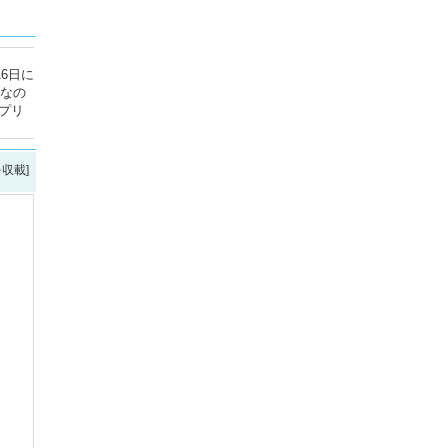
6日に
ジなの
プリ
を収載]