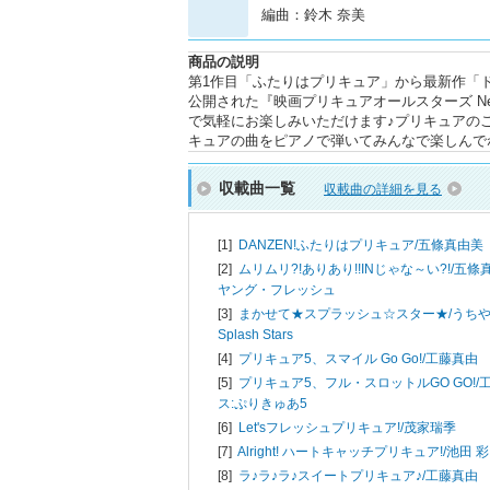
編曲：鈴木 奈美
商品の説明
第1作目「ふたりはプリキュア」から最新作「ド
公開された『映画プリキュアオールスターズ Ne
で気軽にお楽しみいただけます♪プリキュアの
キュアの曲をピアノで弾いてみんなで楽しんで
収載曲一覧
収載曲の詳細を見る
[1]
DANZEN!ふたりはプリキュア/
五條真由美
[2]
ムリムリ?!ありあり!!INじゃな～い?!/
五條真
ヤング・フレッシュ
[3]
まかせて★スプラッシュ☆スター★/
うちや
Splash Stars
[4]
プリキュア5、スマイル Go Go!/
工藤真由
[5]
プリキュア5、フル・スロットルGO GO!/
ス:ぷりきゅあ5
[6]
Let'sフレッシュプリキュア!/
茂家瑞季
[7]
Alright! ハートキャッチプリキュア!/
池田 彩
[8]
ラ♪ラ♪ラ♪スイートプリキュア♪/
工藤真由