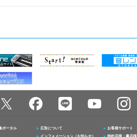
集ポータル
広告について
お客様サポート
インフォメーション（お知らせ）
特約店様・書店様