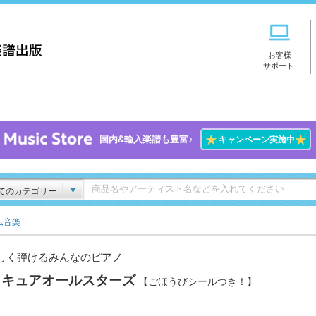
お客様
サポート
★
★
国内&輸入楽譜も豊富♪
キャンペーン実施中
てのカテゴリー
ム音楽
しく弾けるみんなのピアノ
リキュアオールスターズ
【ごほうびシールつき！】