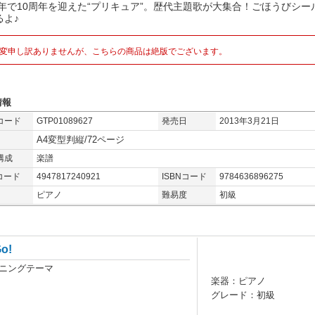
13年で10周年を迎えた“プリキュア”。歴代主題歌が大集合！ごほうびシー
るよ♪
変申し訳ありませんが、こちらの商品は絶版でございます。
情報
コード
GTP01089627
発売日
2013年3月21日
A4変型判縦/72ページ
構成
楽譜
コード
4947817240921
ISBNコード
9784636896275
ピアノ
難易度
初級
o!
プニングテーマ
楽器：ピアノ
グレード：初級