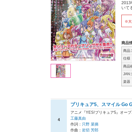
20
いて
※大
商品
商品
仕様
商品
JAN
楽器
プリキュア5、スマイル Go G
アニメ『YES!プリキュア5』オー
工藤真由
4
作詞：
只野 菜摘
作曲：
岩切 芳郎