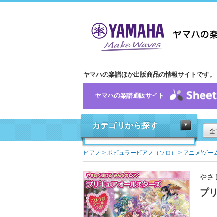
ヤマハの楽譜ほか出版商品の情報サイトです。
ヤマハの楽譜通販サイト
カテゴリから探す
全
ピアノ
>
ポピュラーピアノ（ソロ）
>
アニメ/ゲー
やさ
プ