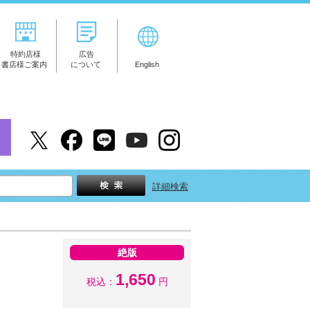
特約店様
広告
書店様ご案内
について
English
詳細検索
絶版
1,650
税込：
円