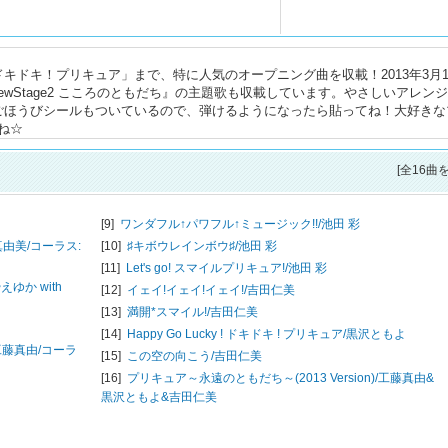
キドキ！プリキュア」まで、特に人気のオープニング曲を収載！2013年3月1
wStage2 こころのともだち』の主題歌も収載しています。やさしいアレン
ごほうびシールもついているので、弾けるようになったら貼ってね！大好きな
ね☆
[全16曲
[9]
ワンダフル↑パワフル↑ミュージック!!/
池田 彩
由美/コーラス:
[10]
♯キボウレインボウ♯/
池田 彩
[11]
Let's go! スマイルプリキュア!/
池田 彩
えゆか with
[12]
イェイ!イェイ!イェイ!/
吉田仁美
[13]
満開*スマイル!/
吉田仁美
[14]
Happy Go Lucky ! ドキドキ ! プリキュア/
黒沢ともよ
工藤真由/コーラ
[15]
この空の向こう/
吉田仁美
[16]
プリキュア～永遠のともだち～(2013 Version)/
工藤真由&
黒沢ともよ&吉田仁美