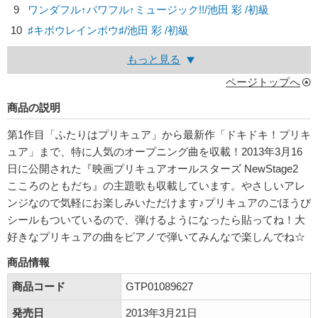
9
ワンダフル↑パワフル↑ミュージック!!/
池田 彩
/初級
10
♯キボウレインボウ♯/
池田 彩
/初級
もっと見る
ページトップへ
商品の説明
第1作目「ふたりはプリキュア」から最新作「ドキドキ！プリキ
ュア」まで、特に人気のオープニング曲を収載！2013年3月16
日に公開された『映画プリキュアオールスターズ NewStage2
こころのともだち』の主題歌も収載しています。やさしいアレ
ンジなので気軽にお楽しみいただけます♪プリキュアのごほうび
シールもついているので、弾けるようになったら貼ってね！大
好きなプリキュアの曲をピアノで弾いてみんなで楽しんでね☆
商品情報
商品コード
GTP01089627
発売日
2013年3月21日