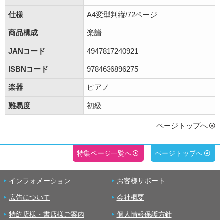
仕様
A4変型判縦/72ページ
商品構成
楽譜
JANコード
4947817240921
ISBNコード
9784636896275
楽器
ピアノ
難易度
初級
ページトップへ
特集ページ一覧へ
ページトップへ
インフォメーション
お客様サポート
広告について
会社概要
特約店様・書店様ご案内
個人情報保護方針