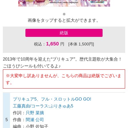
画像をタップすると拡大ができます。
絶版
1,650
税込：
円 [本体 1,500円]
2013年で10周年を迎えた“プリキュア”。歴代主題歌が大集合！
ごほうびシールも付いてるよ♪
※大変申し訳ありませんが、こちらの商品は絶版でございま
す。
プリキュア5、フル・スロットルGO GO!
工藤真由/コーラス:ぷりきゅあ5
作詞：
只野 菜摘
5
作曲：
間瀬 公司
編曲：小野 佐知子