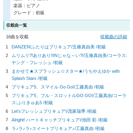
楽器：ピアノ
グレード：初級
収載曲一覧
16曲を収載
収載曲の詳細
1
DANZEN!ふたりはプリキュア/
五條真由美
/初級
2
ムリムリ?!ありあり!!INじゃな～い?!/
五條真由美/コーラス:
ヤング・フレッシュ
/初級
3
まかせて★スプラッシュ☆スター★/
うちやえゆか with
Splash Stars
/初級
4
プリキュア5、スマイル Go Go!/
工藤真由
/初級
5
プリキュア5、フル・スロットルGO GO!/
工藤真由/コーラ
ス:ぷりきゅあ5
/初級
6
Let'sフレッシュプリキュア!/
茂家瑞季
/初級
7
Alright! ハートキャッチプリキュア!/
池田 彩
/初級
8
ラ♪ラ♪ラ♪スイートプリキュア♪/
工藤真由
/初級