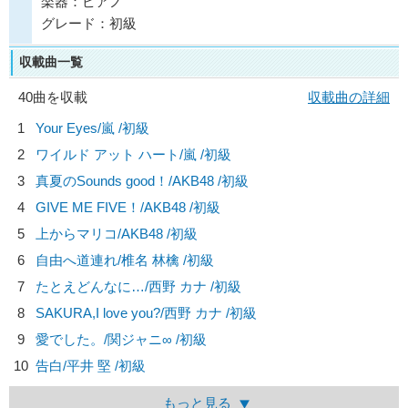
楽器：ピアノ
グレード：初級
収載曲一覧
40曲を収載
収載曲の詳細
1
Your Eyes/
嵐
/初級
2
ワイルド アット ハート/
嵐
/初級
3
真夏のSounds good！/
AKB48
/初級
4
GIVE ME FIVE！/
AKB48
/初級
5
上からマリコ/
AKB48
/初級
6
自由へ道連れ/
椎名 林檎
/初級
7
たとえどんなに…/
西野 カナ
/初級
8
SAKURA,I love you?/
西野 カナ
/初級
9
愛でした。/
関ジャニ∞
/初級
10
告白/
平井 堅
/初級
もっと見る