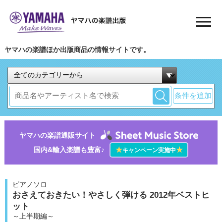
ヤマハの楽譜ほか出版商品の情報サイトです。
条件を追加
ヤマハの楽譜通販サイト
国内&輸入楽譜も豊富♪
★
★
キャンペーン実施中
ピアノソロ
おさえておきたい！やさしく弾ける 2012年ベストヒ
ット
～上半期編～