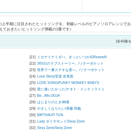
年の上半期に注目されたヒットソングを、初級レベルのピアノソロアレンジで
、おさえておきたいヒットソング満載の1冊です♪
[全40曲
[21]
ミセナイナミダハ、きっといつか/
GReeeeN
[22]
365日のラブストーリー。/
ソナーポケット
[23]
世界で一番ステキな君へ。/
ソナーポケット
[24]
Love Story/
安室 奈美恵
[25]
LOVE SONG/
FUNKY MONKEY BABYS
[26]
君に逢いたかった/
ナオト・インティライミ
[27]
Be.../
Ms.OOJA
[28]
はじまりのとき/
絢香
[29]
やさしくなりたい/
斉藤 和義
[30]
BIRTH/
KAT-TUN
[31]
Lady ダイヤモンド/
Sexy Zone
[32]
Sexy Zone/
Sexy Zone