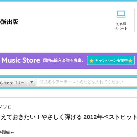
お客様
サポート
★
★
国内&輸入楽譜も豊富♪
キャンペーン実施中
てのカテゴリー
ノソロ
えておきたい！やさしく弾ける 2012年ベストヒッ
半期編～