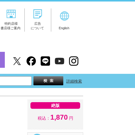
特約店様
広告
書店様ご案内
について
English
詳細検索
絶版
ト
1,870
税込：
円