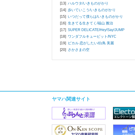
[13]
ハルウタ/
いきものがかり
[14]
歩いていこう/
いきものがかり
[15]
いつだって僕らは/
いきものがかり
[16]
生きてる生きてく/
福山 雅治
[17]
SUPER DELICATE/
Hey!Say!JUMP
[18]
ワンダフルキューピット/
NYC
[19]
ピカル 恋がしたい/
白鳥 美麗
[20]
さかさまの空
ヤマハ関連サイト