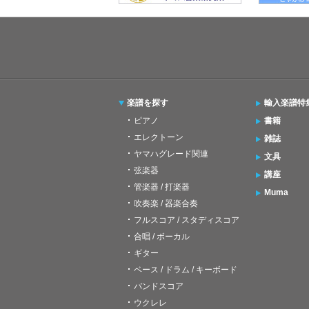
楽譜を探す
輸入楽譜特
ピアノ
書籍
エレクトーン
雑誌
ヤマハグレード関連
文具
弦楽器
講座
管楽器 / 打楽器
Muma
吹奏楽 / 器楽合奏
フルスコア / スタディスコア
合唱 / ボーカル
ギター
ベース / ドラム / キーボード
バンドスコア
ウクレレ