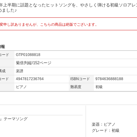
12年上半期に話題となったヒットソングを、やさしく弾ける初級ソロアレ
めました♪
変申し訳ありませんが、こちらの商品は絶版でございます。
情報
コード
GTP01088818
菊倍判縦/152ページ
構成
楽譜
コード
4947817236764
ISBNコード
9784636888188
ピアノ
難易度
初級
Z』テーマソング
楽器：ピアノ
グレード：初級