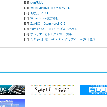
[33]
sign/
JUJU
[34]
We never give up！/
Kis-My-Ft2
[35]
あなたへ/
EXILE
[36]
Winter Rose/
東方神起
[37]
Za ABC ～5stars～/
A.B.C-Z
[38]
つけまつける/
きゃりーぱみゅぱみゅ
[39]
ずっとずっとトモダチ/
芦田 愛菜
[40]
ステキな日曜日～Gyu Gyu グッデイ！～/
芦田 愛菜