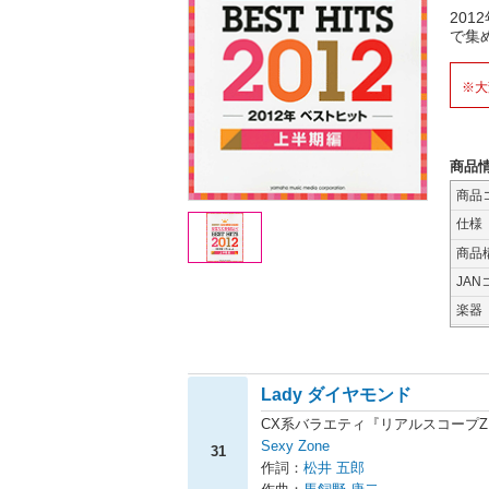
20
で集
※大
商品
商品
仕様
商品
JAN
楽器
Lady ダイヤモンド
CX系バラエティ『リアルスコープ
Sexy Zone
31
作詞：
松井 五郎