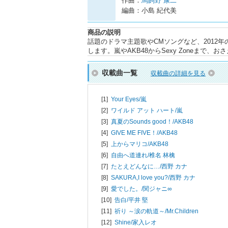
作曲：
馬飼野 康二
編曲：小島 紀代美
商品の説明
話題のドラマ主題歌やCMソングなど、2012
します。嵐やAKB48からSexy Zoneまで
収載曲一覧
収載曲の詳細を見る
[1]
Your Eyes/
嵐
[2]
ワイルド アット ハート/
嵐
[3]
真夏のSounds good！/
AKB48
[4]
GIVE ME FIVE！/
AKB48
[5]
上からマリコ/
AKB48
[6]
自由へ道連れ/
椎名 林檎
[7]
たとえどんなに…/
西野 カナ
[8]
SAKURA,I love you?/
西野 カナ
[9]
愛でした。/
関ジャニ∞
[10]
告白/
平井 堅
[11]
祈り ～涙の軌道～/
Mr.Children
[12]
Shine/
家入レオ