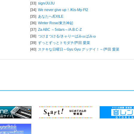
[33]
sign/
JUJU
[34]
We never give up！/
Kis-My-Ft2
[35]
あなたへ/
EXILE
[36]
Winter Rose/
東方神起
[37]
Za ABC ～5stars～/
A.B.C-Z
[38]
つけまつける/
きゃりーぱみゅぱみゅ
[39]
ずっとずっとトモダチ/
芦田 愛菜
[40]
ステキな日曜日～Gyu Gyu グッデイ！～/
芦田 愛菜