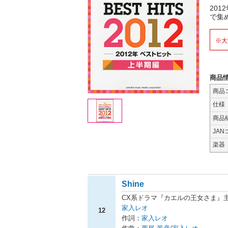
20
で集
※大
商品
商品
仕様
商品
JAN
楽器
Shine
CX系ドラマ『カエルの王女さま』
家入レオ
12
作詞：
家入レオ