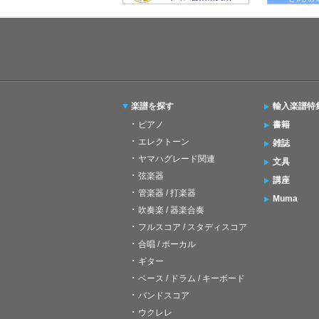
楽譜を探す
輸入楽譜特
ピアノ
書籍
エレクトーン
雑誌
ヤマハグレード関連
文具
弦楽器
講座
管楽器 / 打楽器
Muma
吹奏楽 / 器楽合奏
フルスコア / スタディスコア
合唱 / ボーカル
ギター
ベース / ドラム / キーボード
バンドスコア
ウクレレ