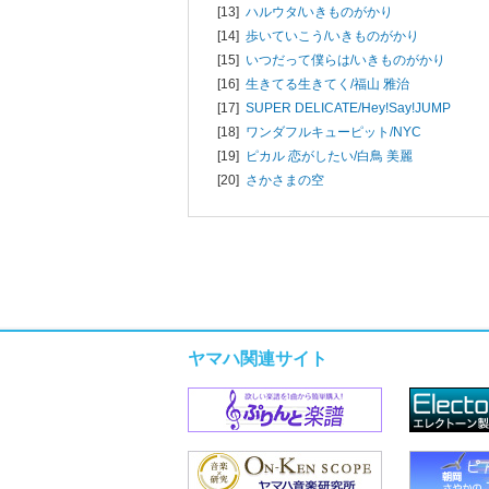
[13]
ハルウタ/
いきものがかり
[14]
歩いていこう/
いきものがかり
[15]
いつだって僕らは/
いきものがかり
[16]
生きてる生きてく/
福山 雅治
[17]
SUPER DELICATE/
Hey!Say!JUMP
[18]
ワンダフルキューピット/
NYC
[19]
ピカル 恋がしたい/
白鳥 美麗
[20]
さかさまの空
ヤマハ関連サイト