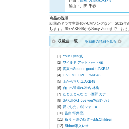
作曲：
西尾 芳彦/家入レオ
編曲：川田 千春
商品の説明
話題のドラマ主題歌やCMソングなど、2012
します。嵐やAKB48からSexy Zoneまで
収載曲一覧
収載曲の詳細を見る
[1]
Your Eyes/
嵐
[2]
ワイルド アット ハート/
嵐
[3]
真夏のSounds good！/
AKB48
[4]
GIVE ME FIVE！/
AKB48
[5]
上からマリコ/
AKB48
[6]
自由へ道連れ/
椎名 林檎
[7]
たとえどんなに…/
西野 カナ
[8]
SAKURA,I love you?/
西野 カナ
[9]
愛でした。/
関ジャニ∞
[10]
告白/
平井 堅
[11]
祈り ～涙の軌道～/
Mr.Children
[12]
Shine/
家入レオ