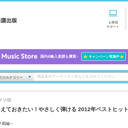
お客様
サポート
★
★
国内&輸入楽譜も豊富♪
キャンペーン実施中
てのカテゴリー
ノソロ
えておきたい！やさしく弾ける 2012年ベストヒッ
半期編～