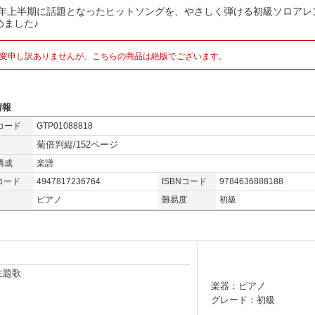
12年上半期に話題となったヒットソングを、やさしく弾ける初級ソロアレ
めました♪
変申し訳ありませんが、こちらの商品は絶版でございます。
情報
コード
GTP01088818
菊倍判縦/152ページ
構成
楽譜
コード
4947817236764
ISBNコード
9784636888188
ピアノ
難易度
初級
主題歌
楽器：ピアノ
グレード：初級