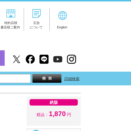
特約店様
広告
書店様ご案内
について
English
詳細検索
絶版
ト
1,870
税込：
円