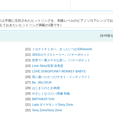
年の上半期に注目されたヒットソングを、初級レベルのピアノソロアレンジで
、おさえておきたいヒットソング満載の1冊です♪
[全40曲
[21]
ミセナイナミダハ、きっといつか/
GReeeeN
[22]
365日のラブストーリー。/
ソナーポケット
[23]
世界で一番ステキな君へ。/
ソナーポケット
[24]
Love Story/
安室 奈美恵
[25]
LOVE SONG/
FUNKY MONKEY BABYS
[26]
君に逢いたかった/
ナオト・インティライミ
[27]
Be.../
Ms.OOJA
[28]
はじまりのとき/
絢香
[29]
やさしくなりたい/
斉藤 和義
[30]
BIRTH/
KAT-TUN
[31]
Lady ダイヤモンド/
Sexy Zone
[32]
Sexy Zone/
Sexy Zone