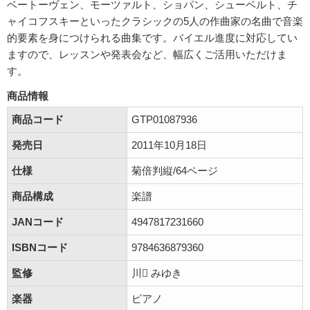
ベートーヴェン、モーツァルト、ショパン、シューベルト、チ
ャイコフスキーといったクラシックの5人の作曲家の名曲で音楽
的要素を身につけられる曲集です。バイエル進度に対応してい
ますので、レッスンや発表会など、幅広くご活用いただけま
す。
商品情報
商品コード
GTP01087936
発売日
2011年10月18日
仕様
菊倍判縦/64ページ
商品構成
楽譜
JANコード
4947817231660
ISBNコード
9784636879360
監修
川 みゆき
楽器
ピアノ