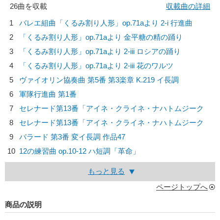
26曲を収載
収載曲の詳細
1
バレエ組曲「くるみ割り人形」op.71aより 2-i 行進曲
2
「くるみ割り人形」op.71aより 金平糖の精の踊り
3
「くるみ割り人形」op.71aより 2-iii ロシアの踊り
4
「くるみ割り人形」op.71aより 2-iii 花のワルツ
5
ヴァイオリン協奏曲 第5番 第3楽章 K.219 イ長調
6
軍隊行進曲 第1番
7
セレナード第13番「アイネ・クライネ・ナハトムジーク
8
セレナード第13番「アイネ・クライネ・ナハトムジーク
9
バラード 第3番 変イ長調 作品47
10
12の練習曲 op.10-12 ハ短調「革命」
もっと見る
ページトップへ
商品の説明