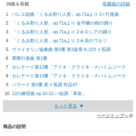
26曲を収載
収載曲の詳細
1
バレエ組曲「くるみ割り人形」op.71aより 2-i 行進曲
2
「くるみ割り人形」op.71aより 金平糖の精の踊り
3
「くるみ割り人形」op.71aより 2-iii ロシアの踊り
4
「くるみ割り人形」op.71aより 2-iii 花のワルツ
5
ヴァイオリン協奏曲 第5番 第3楽章 K.219 イ長調
6
軍隊行進曲 第1番
7
セレナード第13番「アイネ・クライネ・ナハトムジーク
8
セレナード第13番「アイネ・クライネ・ナハトムジーク
9
バラード 第3番 変イ長調 作品47
10
12の練習曲 op.10-12 ハ短調「革命」
もっと見る
ページトップへ
商品の説明