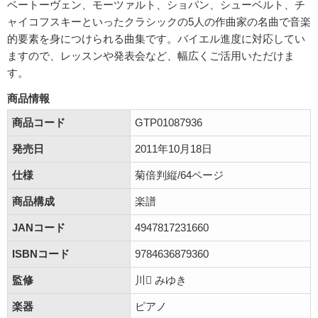
ベートーヴェン、モーツァルト、ショパン、シューベルト、チ
ャイコフスキーといったクラシックの5人の作曲家の名曲で音楽
的要素を身につけられる曲集です。バイエル進度に対応してい
ますので、レッスンや発表会など、幅広くご活用いただけま
す。
商品情報
商品コード
GTP01087936
発売日
2011年10月18日
仕様
菊倍判縦/64ページ
商品構成
楽譜
JANコード
4947817231660
ISBNコード
9784636879360
監修
川 みゆき
楽器
ピアノ