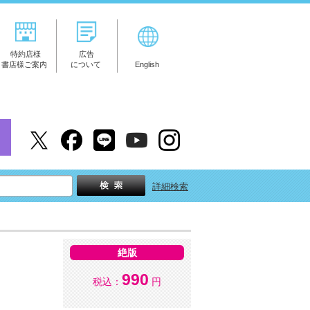
特約店様
広告
書店様ご案内
について
English
詳細検索
絶版
990
税込：
円