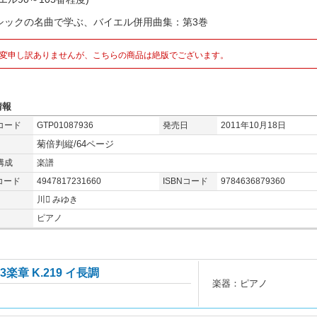
シックの名曲で学ぶ、バイエル併用曲集：第3巻
変申し訳ありませんが、こちらの商品は絶版でございます。
情報
コード
GTP01087936
発売日
2011年10月18日
菊倍判縦/64ページ
構成
楽譜
コード
4947817231660
ISBNコード
9784636879360
川 みゆき
ピアノ
楽章 K.219 イ長調
楽器：ピアノ