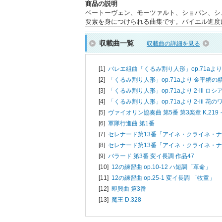
商品の説明
ベートーヴェン、モーツァルト、ショパン、シ
要素を身につけられる曲集です。バイエル進度
収載曲一覧
収載曲の詳細を見る
[1]
バレエ組曲「くるみ割り人形」op.71aより 2
[2]
「くるみ割り人形」op.71aより 金平糖の
[3]
「くるみ割り人形」op.71aより 2-iii ロ
[4]
「くるみ割り人形」op.71aより 2-iii 花の
[5]
ヴァイオリン協奏曲 第5番 第3楽章 K.219
[6]
軍隊行進曲 第1番
[7]
セレナード第13番「アイネ・クライネ・
[8]
セレナード第13番「アイネ・クライネ・
[9]
バラード 第3番 変イ長調 作品47
[10]
12の練習曲 op.10-12 ハ短調「革命」
[11]
12の練習曲 op.25-1 変イ長調 「牧童」
[12]
即興曲 第3番
[13]
魔王 D.328