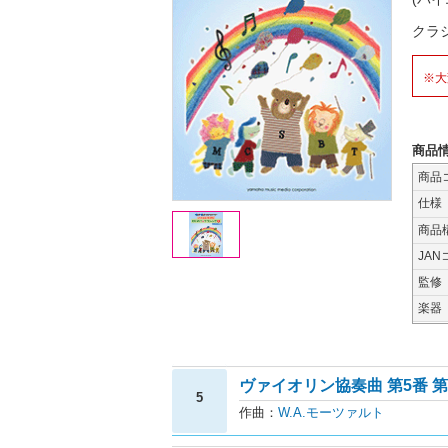
クラ
※大
商品
商品
仕様
商品
JAN
監修
楽器
ヴァイオリン協奏曲 第5番 第3
5
作曲：
W.A.モーツァルト