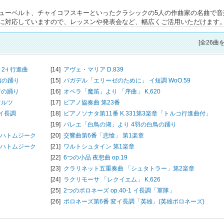
ューベルト、チャイコフスキーといったクラシックの5人の作曲家の名曲で音
に対応していますので、レッスンや発表会など、幅広くご活用いただけます
[全26曲
-i 行進曲
[14]
アヴェ・マリア D.839
精の踊り
[15]
バガデル「エリーゼのために」 イ短調 WoO.59
シアの踊り
[16]
オペラ「魔笛」より 「序曲」 K.620
ワルツ
[17]
ピアノ協奏曲 第23番
 イ長調
[18]
ピアノソナタ第11番 K.331第3楽章「トルコ行進曲付」
[19]
バレエ「白鳥の湖」より 4羽の白鳥の踊り
ナハトムジーク
[20]
交響曲第6番「悲愴」 第1楽章
ナハトムジーク
[21]
ワルトシュタイン 第1楽章
[22]
6つの小品 夜想曲 op.19
[23]
クラリネット五重奏曲 「シュタトラー」第2楽章
[24]
ラクリモーサ 「レクイエム」 K.626
[25]
2つのポロネーズ op.40-1 イ長調「軍隊」
[26]
ポロネーズ第6番 変イ長調「英雄」(英雄ポロネーズ)