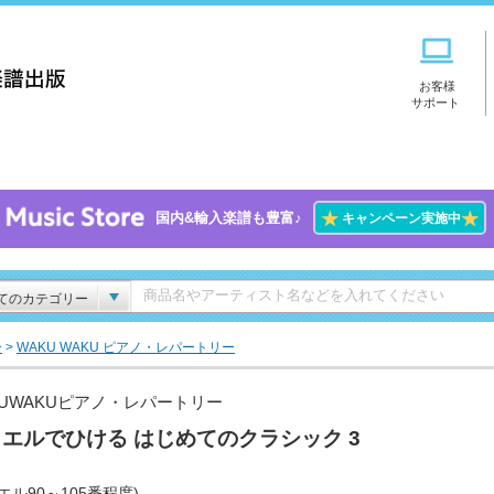
お客様
サポート
★
★
国内&輸入楽譜も豊富♪
キャンペーン実施中
てのカテゴリー
ー
>
WAKU WAKU ピアノ・レパートリー
KUWAKUピアノ・レパートリー
エルでひける はじめてのクラシック 3
エル90～105番程度)