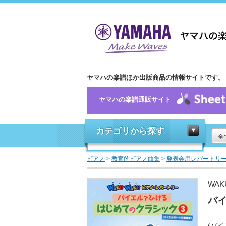
ヤマハの楽譜ほか出版商品の情報サイトです。
ヤマハの楽譜通販サイト
カテゴリから探す
全
ピアノ
>
教育的ピアノ曲集
>
発表会用レパートリ
WA
バイ
(バイ