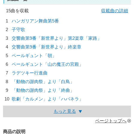
15曲を収載
収載曲の詳細
1
ハンガリアン舞曲第5番
2
子守歌
3
交響曲第9番「新世界より」第2楽章「家路」
4
交響曲第9番「新世界より」終楽章
5
ペールギュント「朝」
6
ペールギュント「山の魔王の宮殿」
7
ラデツキー行進曲
8
「動物の謝肉祭」より「白鳥」
9
「動物の謝肉祭」より「終曲」
10
歌劇「カルメン」より「ハバネラ」
もっと見る
ページトップへ
商品の説明