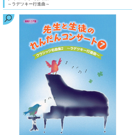
～ラデツキー行進曲～