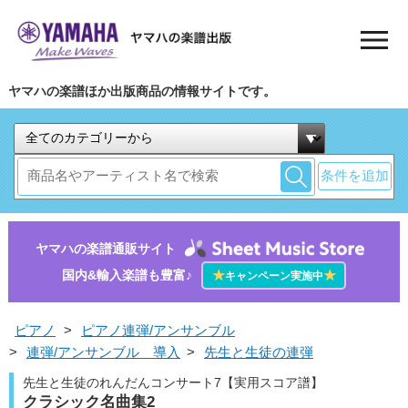
ヤマハの楽譜ほか出版商品の情報サイトです。
条件を追加
ヤマハの楽譜通販サイト
国内&輸入楽譜も豊富♪
★
★
キャンペーン実施中
ピアノ
>
ピアノ連弾/アンサンブル
>
連弾/アンサンブル 導入
>
先生と生徒の連弾
先生と生徒のれんだんコンサート7【実用スコア譜】
クラシック名曲集2