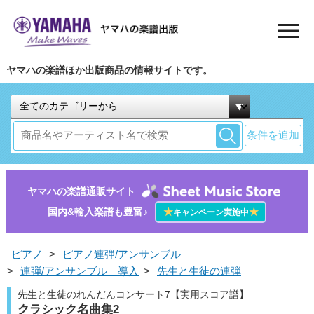
ヤマハの楽譜ほか出版商品の情報サイトです。
条件を追加
ヤマハの楽譜通販サイト
国内&輸入楽譜も豊富♪
★
★
キャンペーン実施中
ピアノ
>
ピアノ連弾/アンサンブル
>
連弾/アンサンブル 導入
>
先生と生徒の連弾
先生と生徒のれんだんコンサート7【実用スコア譜】
クラシック名曲集2