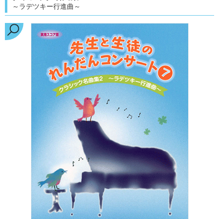
～ラデツキー行進曲～