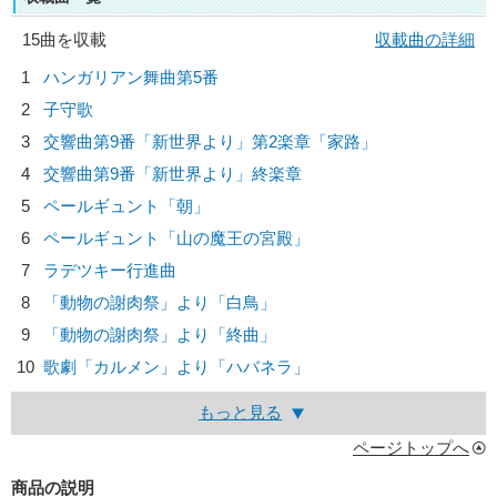
15曲を収載
収載曲の詳細
1
ハンガリアン舞曲第5番
2
子守歌
3
交響曲第9番「新世界より」第2楽章「家路」
4
交響曲第9番「新世界より」終楽章
5
ペールギュント「朝」
6
ペールギュント「山の魔王の宮殿」
7
ラデツキー行進曲
8
「動物の謝肉祭」より「白鳥」
9
「動物の謝肉祭」より「終曲」
10
歌劇「カルメン」より「ハバネラ」
もっと見る
ページトップへ
商品の説明