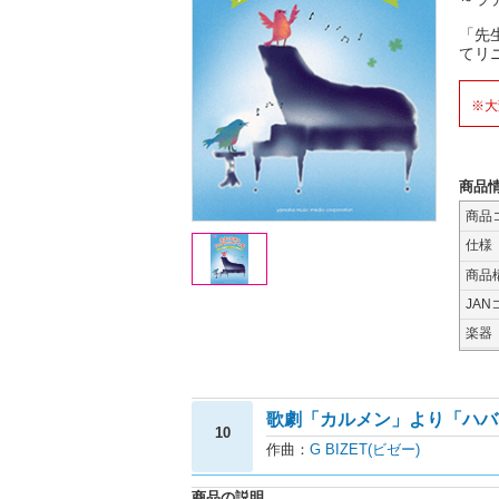
「先
てリ
※大
商品
商品
仕様
商品
JAN
楽器
歌劇「カルメン」より「ハバ
10
作曲：
G BIZET(ビゼー)
商品の説明