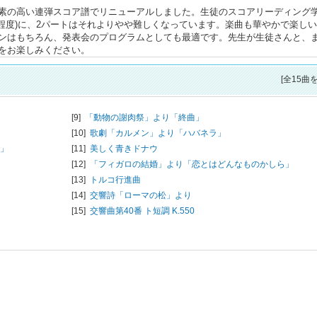
素の高い連弾スコア譜でリニューアルしました。生徒のスコアリーディング
程度)に、2パートはそれよりやや難しくなっています。楽曲も華やかで楽し
ンはもちろん、発表会のプログラムとしても最適です。先生が生徒さんと、
をお楽しみください。
[全15曲
[9]
「動物の謝肉祭」より「終曲」
[10]
歌劇「カルメン」より「ハバネラ」
路」
[11]
美しく青きドナウ
[12]
「フィガロの結婚」より「恋とはどんなものかしら」
[13]
トルコ行進曲
[14]
交響詩「ローマの松」より
[15]
交響曲第40番 ト短調 K.550