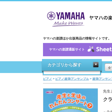
ヤマハの楽譜ほか出版商品の情報サイトです。
ヤマハの楽譜通販サイト
カテゴリから探す
全
ピアノ
>
ピアノ連弾/アンサンブル
>
連弾/アンサン
先生
ク
～ラ