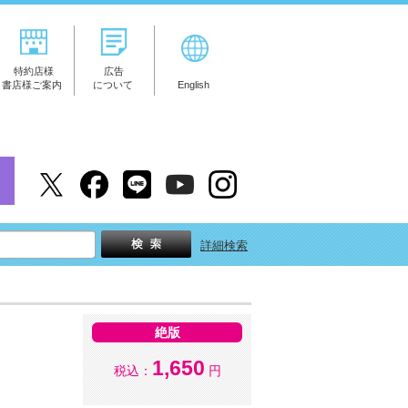
特約店様
広告
書店様ご案内
について
English
詳細検索
絶版
1,650
税込：
円