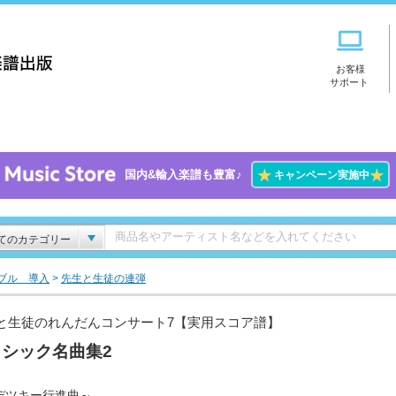
お客様
サポート
★
★
国内&輸入楽譜も豊富♪
キャンペーン実施中
てのカテゴリー
ブル 導入
>
先生と生徒の連弾
と生徒のれんだんコンサート7【実用スコア譜】
ラシック名曲集2
デツキー行進曲～