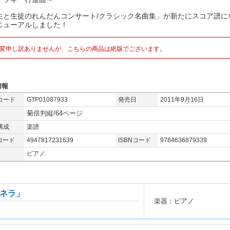
生と生徒のれんだんコンサート/クラシック名曲集」が新たにスコア譜に
ニューアルしました！
変申し訳ありませんが、こちらの商品は絶版でございます。
情報
コード
GTP01087933
発売日
2011年9月16日
菊倍判縦/64ページ
構成
楽譜
コード
4947817231639
ISBNコード
9784636879339
ピアノ
ネラ」
楽器：ピアノ