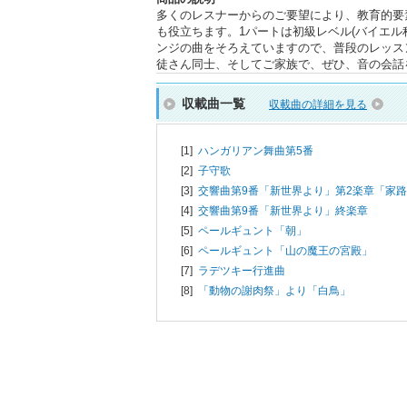
多くのレスナーからのご要望により、教育的要
も役立ちます。1パートは初級レベル(バイエル
ンジの曲をそろえていますので、普段のレッス
徒さん同士、そしてご家族で、ぜひ、音の会話
収載曲一覧
収載曲の詳細を見る
[1]
ハンガリアン舞曲第5番
[2]
子守歌
[3]
交響曲第9番「新世界より」第2楽章「家
[4]
交響曲第9番「新世界より」終楽章
[5]
ペールギュント「朝」
[6]
ペールギュント「山の魔王の宮殿」
[7]
ラデツキー行進曲
[8]
「動物の謝肉祭」より「白鳥」