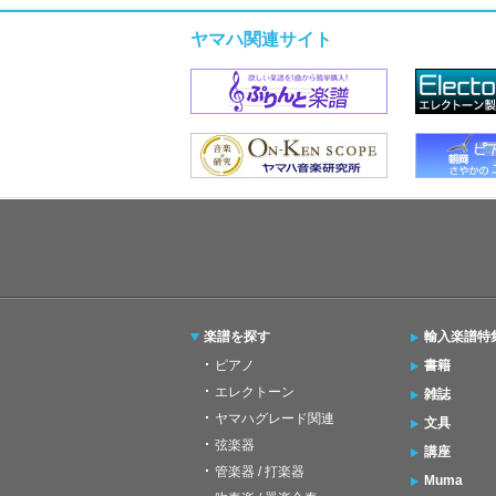
ヤマハ関連サイト
楽譜を探す
輸入楽譜特
ピアノ
書籍
エレクトーン
雑誌
ヤマハグレード関連
文具
弦楽器
講座
管楽器 / 打楽器
Muma