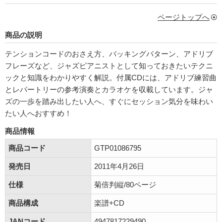
ページトップへ
商品の説明
テンションコードのおさえ方、バッキングパターン、アドリブ
フレーズなど、ジャズピアニストとして知っておきたいテクニ
ックと知識をわかりやすく解説。付属CDには、アドリブ練習曲
とレパートリーの参考演奏とカラオケを収載しています。ジャ
ズの一歩を踏み出したい人へ、すぐにセッション気分を味わい
たい人へおすすめ！
商品情報
商品コード
GTP01086795
発売日
2011年4月26日
仕様
菊倍判縦/80ページ
商品構成
楽譜+CD
JANコード
4947817229490