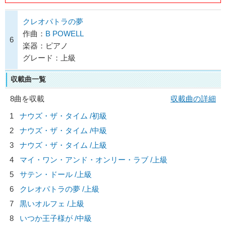
クレオパトラの夢
作曲：
B POWELL
6
楽器：ピアノ
グレード：上級
収載曲一覧
8曲を収載
収載曲の詳細
1
ナウズ・ザ・タイム /初級
2
ナウズ・ザ・タイム /中級
3
ナウズ・ザ・タイム /上級
4
マイ・ワン・アンド・オンリー・ラブ /上級
5
サテン・ドール /上級
6
クレオパトラの夢 /上級
7
黒いオルフェ /上級
8
いつか王子様が /中級