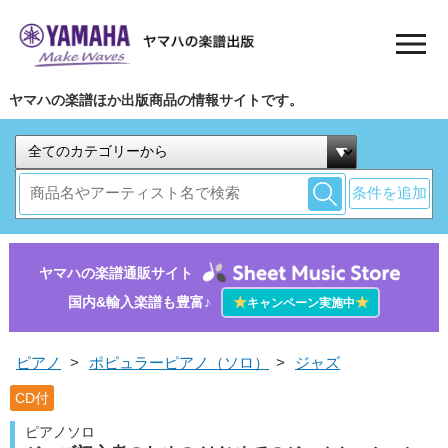
ヤマハの楽譜ほか出版商品の情報サイトです。
条件を追加
ヤマハの楽譜通販サイト
国内&輸入楽譜も豊富♪
★
★
キャンペーン実施中
ピアノ
>
ポピュラーピアノ（ソロ）
>
ジャズ
CD付
ピアノソロ