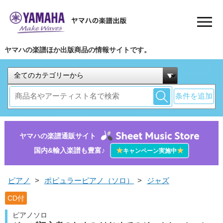
ヤマハの楽譜ほか出版商品の情報サイトです。
条件を追加
ヤマハの楽譜通販サイト
国内&輸入楽譜も豊富♪
★
★
キャンペーン実施中
ピアノ
>
ポピュラーピアノ（ソロ）
>
ジャズ
CD付
ピアノソロ