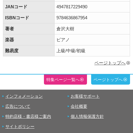
JANコード
4947817229490
ISBNコード
9784636867954
著者
倉沢大樹
楽器
ピアノ
難易度
上級/中級/初級
ページトップへ
特集ページ一覧へ
ページトップへ
インフォメーション
お客様サポート
広告について
会社概要
特約店様・書店様ご案内
個人情報保護方針
サイトポリシー