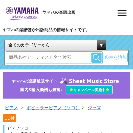
ヤマハの楽譜ほか出版商品の情報サイトです。
条件を追加
ヤマハの楽譜通販サイト
国内&輸入楽譜も豊富♪
★
★
キャンペーン実施中
ピアノ
>
ポピュラーピアノ（ソロ）
>
ジャズ
CD付
ピアノソロ