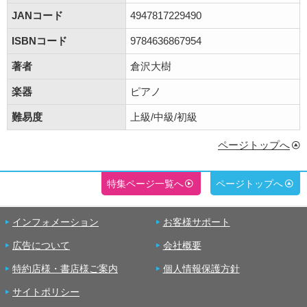
JANコード
4947817229490
ISBNコード
9784636867954
著者
倉沢大樹
楽器
ピアノ
難易度
上級/中級/初級
ページトップへ
特集ページ一覧へ
ページトップへ
インフォメーション
お客様サポート
広告について
会社概要
特約店様・書店様ご案内
個人情報保護方針
サイトポリシー