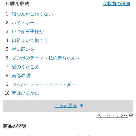
50曲を収載
収載曲の詳細
1
狼なんかこわくない
2
ハイ・ホー
3
いつか王子様が
4
口笛ふいて働こう
5
星に願いを
6
ダンボのテーマ～私の赤ちゃん～
7
愛のうたごえ
8
南部の唄
9
ジッパ・ディー・ドゥー・ダー
10
夢はひそかに
もっと見る
ページトップへ
商品の説明