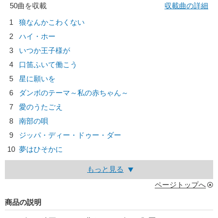
50曲を収載
収載曲の詳細
1
狼なんかこわくない
2
ハイ・ホー
3
いつか王子様が
4
口笛ふいて働こう
5
星に願いを
6
ダンボのテーマ～私の赤ちゃん～
7
愛のうたごえ
8
南部の唄
9
ジッパ・ディー・ドゥー・ダー
10
夢はひそかに
もっと見る
ページトップへ
商品の説明