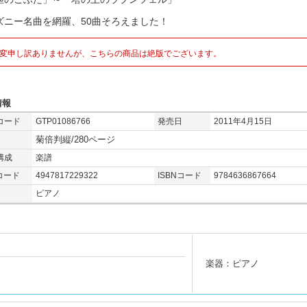
ズニー名曲を網羅、50曲そろえました！
変申し訳ありませんが、こちらの商品は絶版でございます。
情報
コード
GTP01086766
発売日
2011年4月15日
菊倍判縦/280ページ
構成
楽譜
コード
4947817229322
ISBNコード
9784636867664
ピアノ
楽器：ピアノ