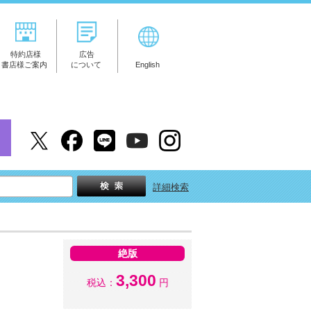
特約店様
広告
書店様ご案内
について
English
詳細検索
絶版
3,300
税込：
円