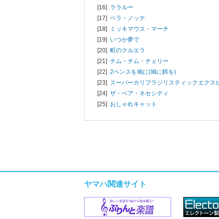
[16]
ララルー
[17]
ベラ・ノッテ
[18]
ミッキマウス・マーチ
[19]
いつか夢で
[20]
町のクルエラ
[21]
チム・チム・チェリー
[22]
2ペンスを鳩に(鳩に餌を)
[23]
スーパーカリフラジリスティックエクス
[24]
ザ・ベア・ネセシティ
[25]
おしゃれキャット
ヤマハ関連サイト