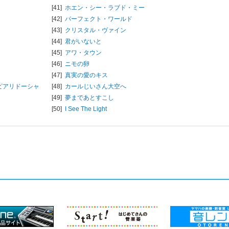
[41]
ホエン・シー・ラブド・ミー
[42]
パーフェクト・ワールド
[43]
クリスタル・ヴァイン
[44]
君がいないと
[45]
アワ・タウン
[46]
ニモの卵
[47]
真実の愛のキス
ピアリドーシャ
[48]
カールじいさん大空へ
[49]
夢まであとすこし
[50]
I See The Light