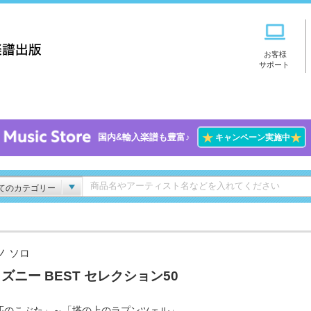
お客様
サポート
★
★
国内&輸入楽譜も豊富♪
キャンペーン実施中
てのカテゴリー
ノ ソロ
ズニー BEST セレクション50
匹のこぶた」～「塔の上のラプンツェル」