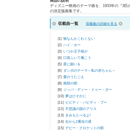
商品の説明
ディズニー映画のテーマ曲を、1933年の『3
の決定版曲集です。
収載曲一覧
収載曲の詳細を見る
[1]
狼なんかこわくない
[2]
ハイ・ホー
[3]
いつか王子様が
[4]
口笛ふいて働こう
[5]
星に願いを
[6]
ダンボのテーマ～私の赤ちゃん～
[7]
愛のうたごえ
[8]
南部の唄
[9]
ジッパ・ディー・ドゥー・ダー
[10]
夢はひそかに
[11]
ビビディ・バビディ・ブー
[12]
不思議の国のアリス
[13]
きみもとべるよ!
[14]
右から2番目の星
[15]
デビー・クロケットの唄