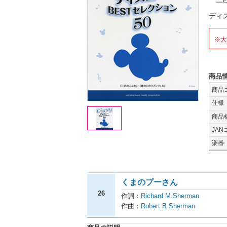
ディ
※大
商品
商品
仕様
商品
JAN
楽器
くまのプーさん
26
作詞：
Richard M.Sherman
作曲：
Robert B.Sherman