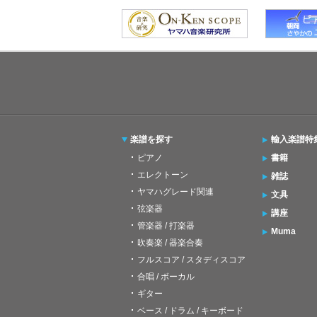
楽譜を探す
輸入楽譜特
ピアノ
書籍
エレクトーン
雑誌
ヤマハグレード関連
文具
弦楽器
講座
管楽器 / 打楽器
Muma
吹奏楽 / 器楽合奏
フルスコア / スタディスコア
合唱 / ボーカル
ギター
ベース / ドラム / キーボード