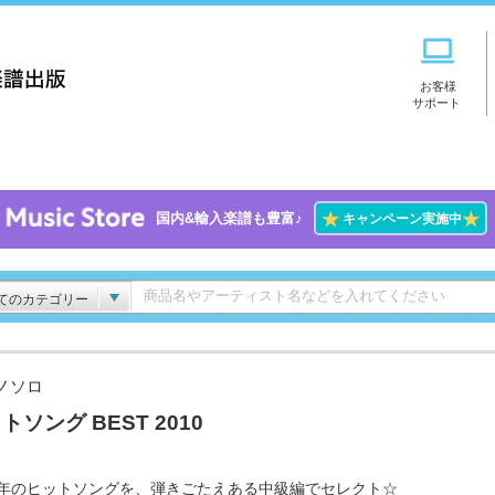
お客様
サポート
★
★
国内&輸入楽譜も豊富♪
キャンペーン実施中
てのカテゴリー
ノソロ
トソング BEST 2010
10年のヒットソングを、弾きごたえある中級編でセレクト☆