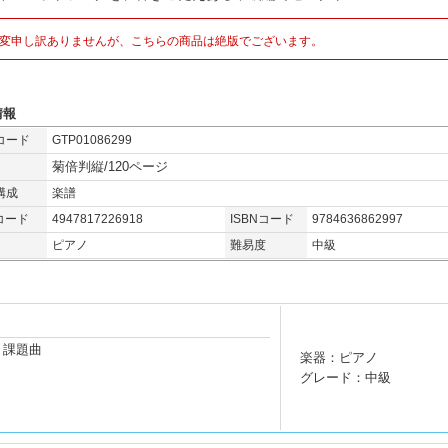
変申し訳ありませんが、こちらの商品は絶版でございます。
情報
コード
GTP01086299
菊倍判縦/120ページ
構成
楽譜
コード
4947817226918
ISBNコード
9784636862997
ピアノ
難易度
中級
 課題曲
楽器：ピアノ
グレード：中級