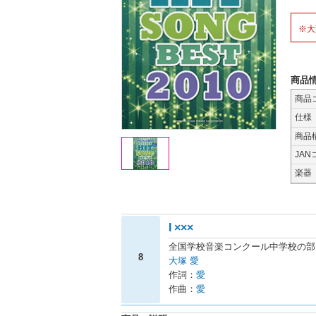
※大
商品
商品
仕様
商品
JAN
楽器
I ×××
全国学校音楽コンクール中学校の部
8
大塚 愛
作詞：
愛
作曲：
愛