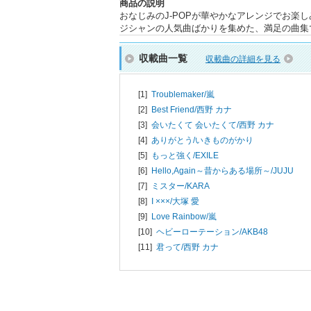
商品の説明
おなじみのJ-POPが華やかなアレンジでお楽
ジシャンの人気曲ばかりを集めた、満足の曲集
収載曲一覧
収載曲の詳細を見る
[1]
Troublemaker/
嵐
[2]
Best Friend/
西野 カナ
[3]
会いたくて 会いたくて/
西野 カナ
[4]
ありがとう/
いきものがかり
[5]
もっと強く/
EXILE
[6]
Hello,Again～昔からある場所～/
JUJU
[7]
ミスター/
KARA
[8]
I ×××/
大塚 愛
[9]
Love Rainbow/
嵐
[10]
ヘビーローテーション/
AKB48
[11]
君って/
西野 カナ