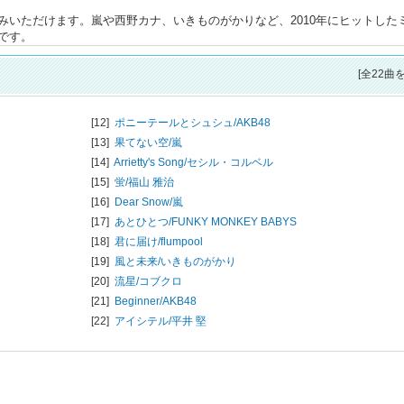
しみいただけます。嵐や西野カナ、いきものがかりなど、2010年にヒットした
です。
[全22曲
[12]
ポニーテールとシュシュ/
AKB48
[13]
果てない空/
嵐
[14]
Arrietty's Song/
セシル・コルベル
[15]
蛍/
福山 雅治
[16]
Dear Snow/
嵐
[17]
あとひとつ/
FUNKY MONKEY BABYS
[18]
君に届け/
flumpool
[19]
風と未来/
いきものがかり
[20]
流星/
コブクロ
[21]
Beginner/
AKB48
[22]
アイシテル/
平井 堅