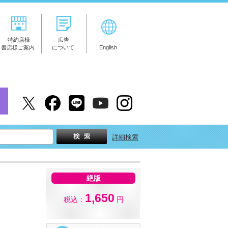
特約店様
広告
書店様ご案内
について
English
詳細検索
絶版
1,650
税込：
円