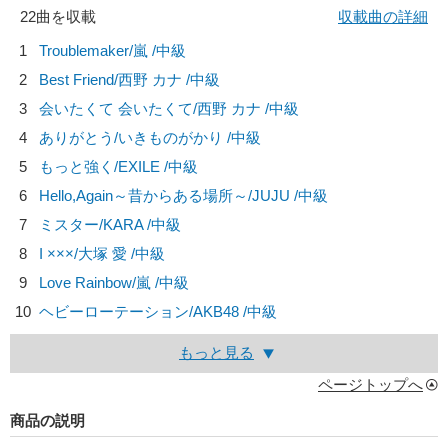
22曲を収載
収載曲の詳細
1
Troublemaker/
嵐
/中級
2
Best Friend/
西野 カナ
/中級
3
会いたくて 会いたくて/
西野 カナ
/中級
4
ありがとう/
いきものがかり
/中級
5
もっと強く/
EXILE
/中級
6
Hello,Again～昔からある場所～/
JUJU
/中級
7
ミスター/
KARA
/中級
8
I ×××/
大塚 愛
/中級
9
Love Rainbow/
嵐
/中級
10
ヘビーローテーション/
AKB48
/中級
もっと見る
ページトップへ
商品の説明