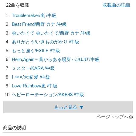
22曲を収載
収載曲の詳細
1
Troublemaker/
嵐
/中級
2
Best Friend/
西野 カナ
/中級
3
会いたくて 会いたくて/
西野 カナ
/中級
4
ありがとう/
いきものがかり
/中級
5
もっと強く/
EXILE
/中級
6
Hello,Again～昔からある場所～/
JUJU
/中級
7
ミスター/
KARA
/中級
8
I ×××/
大塚 愛
/中級
9
Love Rainbow/
嵐
/中級
10
ヘビーローテーション/
AKB48
/中級
もっと見る
ページトップへ
商品の説明