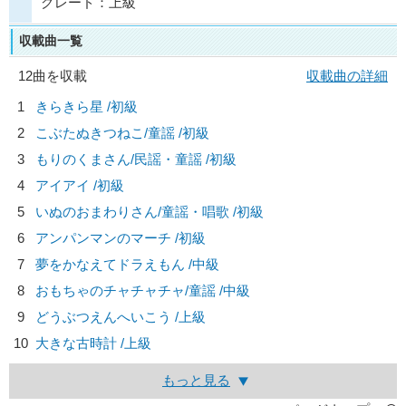
グレード：上級
収載曲一覧
12曲を収載
収載曲の詳細
1
きらきら星 /初級
2
こぶたぬきつねこ/
童謡
/初級
3
もりのくまさん/
民謡・童謡
/初級
4
アイアイ /初級
5
いぬのおまわりさん/
童謡・唱歌
/初級
6
アンパンマンのマーチ /初級
7
夢をかなえてドラえもん /中級
8
おもちゃのチャチャチャ/
童謡
/中級
9
どうぶつえんへいこう /上級
10
大きな古時計 /上級
もっと見る