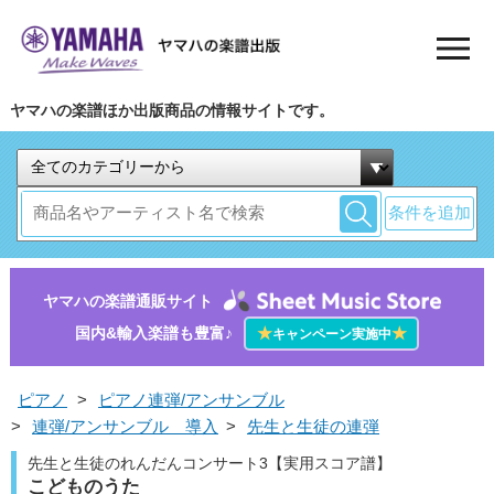
ヤマハの楽譜ほか出版商品の情報サイトです。
条件を追加
ヤマハの楽譜通販サイト
国内&輸入楽譜も豊富♪
★
★
キャンペーン実施中
ピアノ
>
ピアノ連弾/アンサンブル
>
連弾/アンサンブル 導入
>
先生と生徒の連弾
先生と生徒のれんだんコンサート3【実用スコア譜】
こどものうた